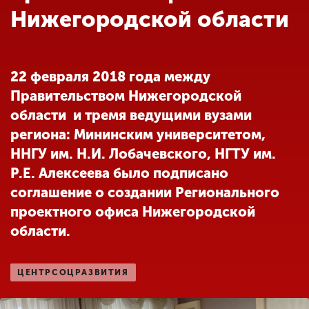
Обучение
Нижегородской области
Наука
22 февраля 2018 года между
Правительством Нижегородской
Международная
деятельность
области и тремя ведущими вузами
региона: Мининским университетом,
ННГУ им. Н.И. Лобачевского, НГТУ им.
Другие виды
Р.Е. Алексеева было подписано
деятельности
соглашение о создании Регионального
проектного офиса Нижегородской
Студенческая жизнь
области.
Сведения об
ЦЕНТРСОЦРАЗВИТИЯ
образовательной
организации