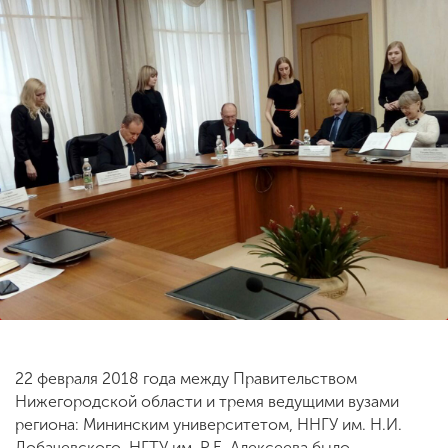
ENG
SPN
CHI
Приемная
комиссия
+7 (831) 262-26-20
22 февраля 2018 года между Правительством
Нижегородской области и тремя ведущими вузами
региона: Мининским университетом, ННГУ им. Н.И.
Лобачевского, НГТУ им. Р.Е. Алексеева было