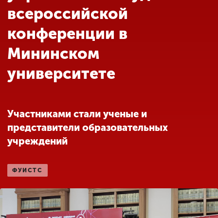
Обучение
всероссийской
конференции в
Наука
Мининском
университете
Международная
деятельность
Участниками стали ученые и
Другие виды
деятельности
представители образовательных
учреждений
Студенческая жизнь
ФУИСТС
Сведения об
образовательной
организации