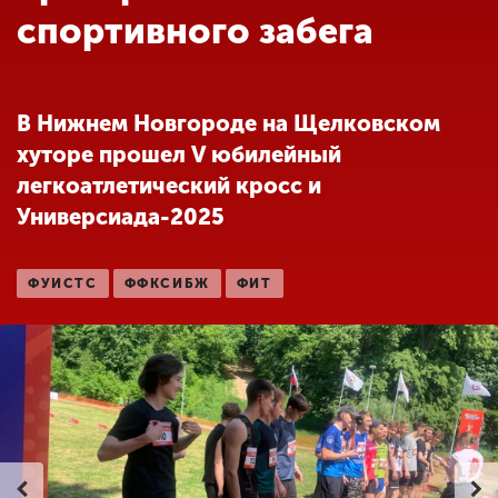
Обучение
спортивного забега
Наука
В Нижнем Новгороде на Щелковском
хуторе прошел V юбилейный
Международная
деятельность
легкоатлетический кросс и
Универсиада-2025
Другие виды
деятельности
ФУИСТС
ФФКСИБЖ
ФИТ
Студенческая жизнь
Сведения об
образовательной
организации