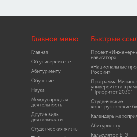
Главное меню
Быстрые ссы
Главная
Проект «Инженерн
навигатор»
Об университете
«Национальные про
Абитуриенту
России»
Обучение
Программа Мининс
университета в рам
Наука
"Приоритет 2030"
Международная
Студенческие
деятельность
конструкторские б
Другие виды
Календарь меропри
деятельности
Абитуриенту
Студенческая жизнь
Калькулятор ЕГЭ