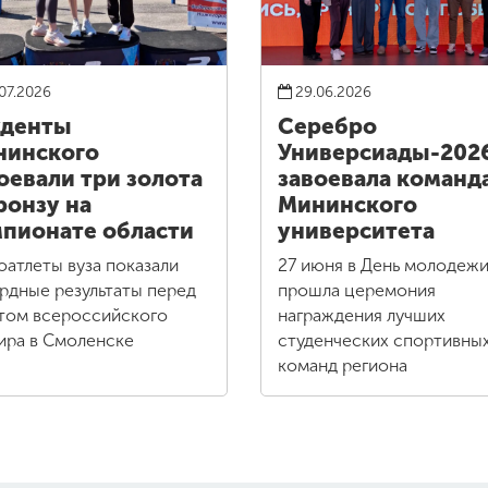
07.2026
29.06.2026
уденты
Серебро
нинского
Универсиады-202
оевали три золота
завоевала команд
ронзу на
Мининского
пионате области
университета
оатлеты вуза показали
27 июня в День молодеж
рдные результаты перед
прошла церемония
том всероссийского
награждения лучших
ира в Смоленске
студенческих спортивны
команд региона