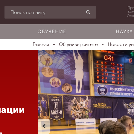
При
ко
Осн
ОБУЧЕНИЕ
НАУКА
Главная
Об университете
Новости у
иации