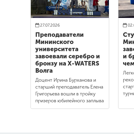
27.07.2026
02.
Преподаватели
Ст
Мининского
Ми
университета
зав
завоевали серебро и
и б
бронзу на X-WATERS
чем
Волга
Легк
реко
Доцент Ирина Бурханова и
стар
старший преподаватель Елена
турн
Григорьева вошли в тройку
призеров юбилейного заплыва