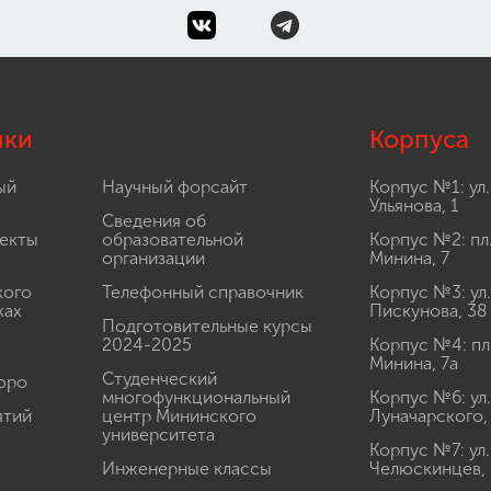
лки
Корпуса
ый
Научный форсайт
Корпус №1: ул.
Ульянова, 1
Сведения об
екты
образовательной
Корпус №2: пл
организации
Минина, 7
кого
Телефонный справочник
Корпус №3: ул.
ках
Пискунова, 38
Подготовительные курсы
2024-2025
Корпус №4: пл
Минина, 7а
Студенческий
юро
многофункциональный
Корпус №6: ул.
ятий
центр Мининского
Луначарского,
университета
Корпус №7: ул.
Инженерные классы
Челюскинцев, 