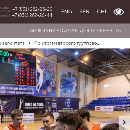
емная
+7 (831) 262-26-20
ENG
SPN
CHI
миссия
+7 (831) 262-20-44
овной
МЕЖДУНАРОДНАЯ ДЕЯТЕЛЬНОСТЬ
ниверситета
По итогам второго группово...