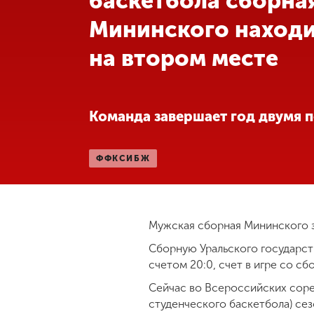
баскетбола сборна
Мининского наход
Международная
деятельность
на втором месте
Другие виды
деятельности
Команда завершает год двумя 
Студенческая
жизнь
ФФКСИБЖ
Сведения об
образовательной
Мужская сборная Мининского з
организации
Сборную Уральского государст
счетом 20:0, счет в игре со с
Приемная
комиссия
Сейчас во Всероссийских соре
+7 (831) 262-26-20
студенческого баскетбола) се