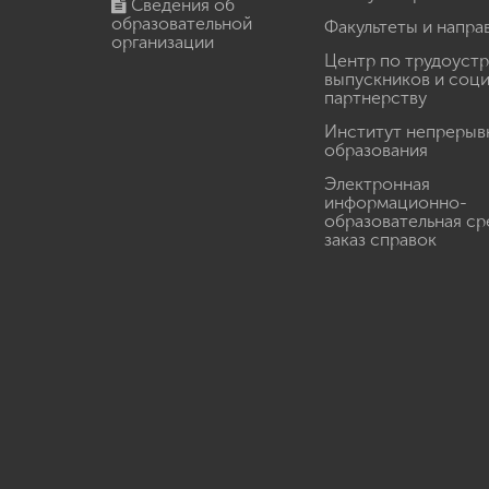
Сведения об
образовательной
Факультеты и напра
организации
Центр по трудоуст
выпускников и соц
партнерству
Институт непрерыв
образования
Электронная
информационно-
образовательная ср
заказ справок