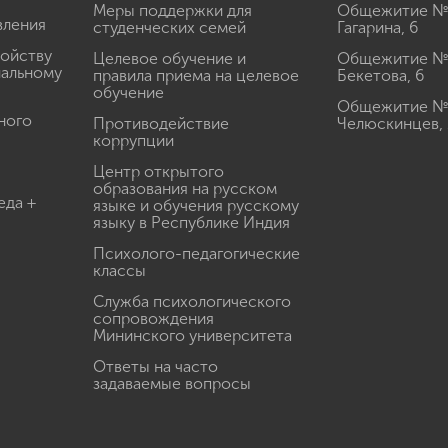
Меры поддержки для
Общежитие № 1
вления
студенческих семей
Гагарина, 6
ройству
Целевое обучение и
Общежитие № 2
иальному
правила приема на целевое
Бекетова, 6
обучение
Общежитие № 3
ного
Противодействие
Челюскинцев, 
коррупции
Центр открытого
образования на русском
еда +
языке и обучения русскому
языку в Республике Индия
Психолого-педагогические
классы
Служба психологического
сопровождения
Мининского университета
Ответы на часто
задаваемые вопросы