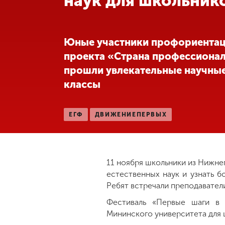
наук для школьник
Международная
деятельность
Юные участники профориента
проекта «Страна профессиона
Другие виды
прошли увлекательные научные
деятельности
классы
Студенческая
жизнь
ЕГФ
ДВИЖЕНИЕПЕРВЫХ
Сведения об
образовательной
организации
11 ноября школьники из Нижне
естественных наук и узнать б
Ребят встречали преподавател
Приемная
Фестиваль «Первые шаги в 
комиссия
Мининского университета для
+7 (831) 262-26-20