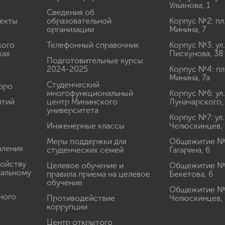
Ульянова, 1
Сведения об
екты
образовательной
Корпус №2: пл
организации
Минина, 7
кого
Телефонный справочник
Корпус №3: ул.
ках
Пискунова, 38
Подготовительные курсы
2024-2025
Корпус №4: пл
Минина, 7а
Студенческий
юро
многофункциональный
Корпус №6: ул.
ятий
центр Мининского
Луначарского,
университета
Корпус №7: ул.
Инженерные классы
Челюскинцев, 
Меры поддержки для
Общежитие № 1
вления
студенческих семей
Гагарина, 6
ройству
Целевое обучение и
Общежитие № 2
иальному
правила приема на целевое
Бекетова, 6
обучение
Общежитие № 3
ного
Противодействие
Челюскинцев, 
коррупции
Центр открытого