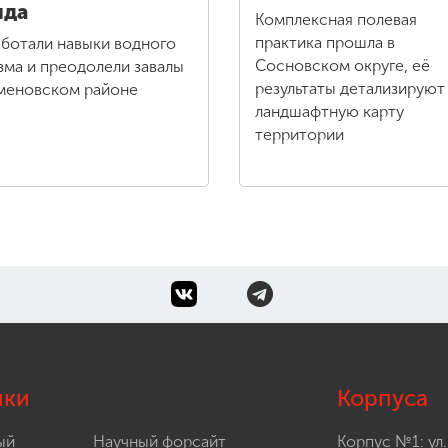
нда
Комплексная полевая
практика прошла в
ботали навыки водного
Сосновском округе, её
зма и преодолели завалы
результаты детализируют
меновском районе
ландшафтную карту
территории
лки
Корпуса
ый
Научный форсайт
Корпус №1: ул.