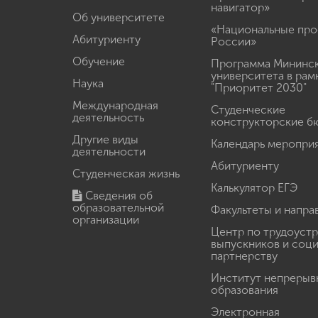
навигатор»
Об университете
«Национальные про
Абитуриенту
России»
Обучение
Программа Мининс
университета в рам
Наука
"Приоритет 2030"
Международная
Студенческие
деятельность
конструкторские б
Другие виды
Календарь меропри
деятельности
Абитуриенту
Студенческая жизнь
Калькулятор ЕГЭ
Сведения об
образовательной
Факультеты и напра
организации
Центр по трудоуст
выпускников и соц
партнерству
Институт непрерыв
образования
Электронная