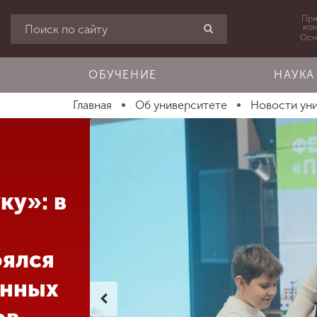
При
ко
Осн
ОБУЧЕНИЕ
НАУКА
Главная
Об университете
Новости ун
ку»: в
оялся
енных