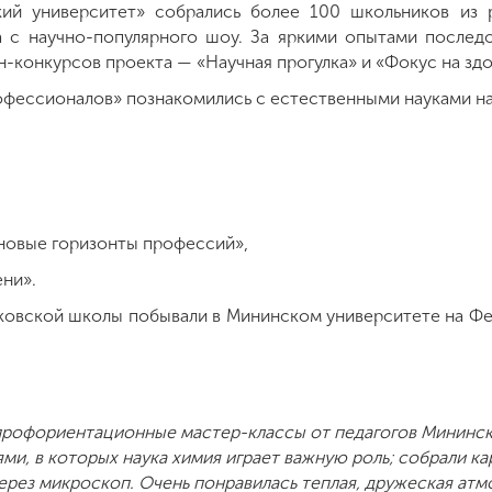
ий университет» собрались более 100 школьников из ра
а с научно-популярного шоу. За яркими опытами послед
-конкурсов проекта — «Научная прогулка» и «Фокус на здо
офессионалов» познакомились с естественными науками на
 новые горизонты профессий»,
ени».
ковской школы побывали в Мининском университете на Фе
рофориентационные мастер-классы от педагогов Мининск
ми, в которых наука химия играет важную роль; собрали к
ерез микроскоп. Очень понравилась теплая, дружеская атм