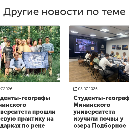
Другие новости по теме
07.2026
08.07.2026
денты-географы
Студенты-геогра
нинского
Мининского
верситета прошли
университета
евую практику на
изучили почвы у
дарках по реке
озера Подборное