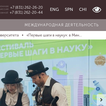
емная
+7 (831) 262-26-20
ENG
SPN
CHI
миссия
+7 (831) 262-20-44
овной
МЕЖДУНАРОДНАЯ ДЕЯТЕЛЬНОСТЬ
иверситета
«Первые шаги в науку»: в Мин...