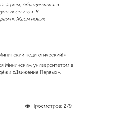
локациям, объединялись в
аучных опытов. В
ервых». Ждем новых
 Мининский педагогический!»
ся Мининским университетом в
одёжи «Движение Первых».
Просмотров: 279