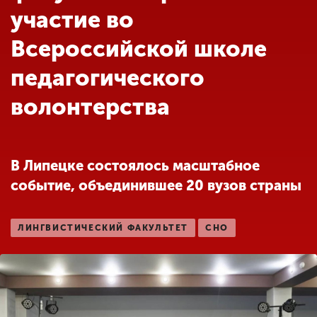
Обучение
участие во
Всероссийской школе
Наука
педагогического
волонтерства
Международная
деятельность
В Липецке состоялось масштабное
Другие виды
деятельности
событие, объединившее 20 вузов страны
Студенческая жизнь
ЛИНГВИСТИЧЕСКИЙ ФАКУЛЬТЕТ
СНО
Сведения об
образовательной
организации