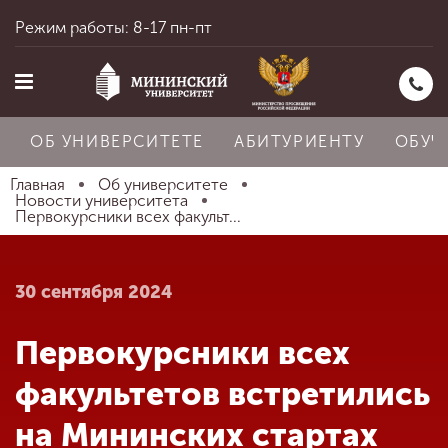
Режим работы: 8-17 пн-пт
ОБ УНИВЕРСИТЕТЕ
АБИТУРИЕНТУ
ОБУЧ
Главная
Об университете
Новости университета
Первокурсники всех факульт...
Главная
30 сентября 2024
Об университете
Первокурсники всех
Абитуриенту
факультетов встретились
на Мининских стартах