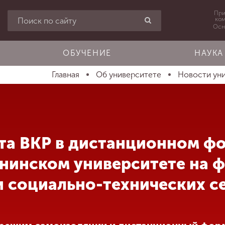
При
ко
Осн
ОБУЧЕНИЕ
НАУКА
Главная
Об университете
Новости ун
та ВКР в дистанционном ф
нинском университете на ф
и социально-технических с