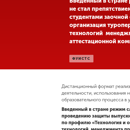
Введенный в стране
не стал препятстви
Международная
деятельность
студентами заочной
организация туропе
технологий менеджм
Другие виды
деятельности
аттестационной коми
Студенческая
ФУИСТС
жизнь
Сведения об
Дистанционный формат реализ
образовательной
деятельности, использования 
организации
образовательного процесса в 
Введенный в стране режим с
Приемная
проведению защиты выпускн
комиссия
по профилю «Технология и о
+7 (831) 262-26-20
технологий менеджмента пре