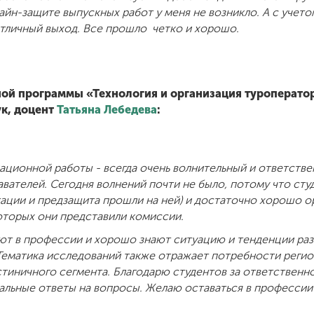
айн-защите выпускных работ у меня не возникло. А с учетом
отличный выход. Все прошло четко и хорошо.
ой программы «Технология и организация туроператорс
ук, доцент
Татьяна Лебедева
:
ационной работы - всегда очень волнительный и ответстве
давателей. Сегодня волнений почти не было, потому что ст
ации и предзащита прошли на ней) и достаточно хорошо о
оторых они представили комиссии.
 в профессии и хорошо знают ситуацию и тенденции разв
 Тематика исследований также отражает потребности регио
тиничного сегмента. Благодарю студентов за ответственн
нальные ответы на вопросы. Желаю оставаться в професси