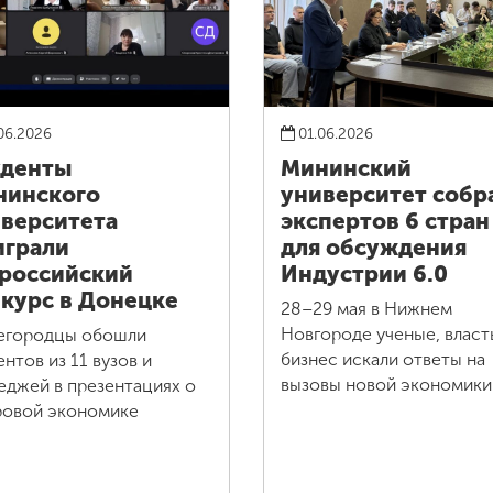
06.2026
01.06.2026
уденты
Мининский
нинского
университет собр
верситета
экспертов 6 стран
грали
для обсуждения
российский
Индустрии 6.0
курс в Донецке
28–29 мая в Нижнем
Новгороде ученые, власт
егородцы обошли
бизнес искали ответы на
ентов из 11 вузов и
вызовы новой экономики
еджей в презентациях о
овой экономике