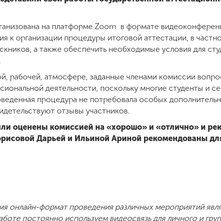
рганизована на платформе Zoom в формате видеоконфере
ия к организации процедуры итоговой аттестации, в частн
кников, а также обеспечить необходимые условия для ст
.
й, рабочей, атмосфере, заданные членами комиссии вопр
сиональной деятельности, поскольку многие студенты и се
оведенная процедура не потребовала особых дополнительны
видетельствуют отзывы участников.
ыли оценены комиссией на «хорошо» и «отлично» и ре
рисовой Дарьей и Ильиной Ариной рекомендованы для
мя онлайн-формат проведения различных мероприятий явл
работе постоянно используем видеосвязь для личного и гр