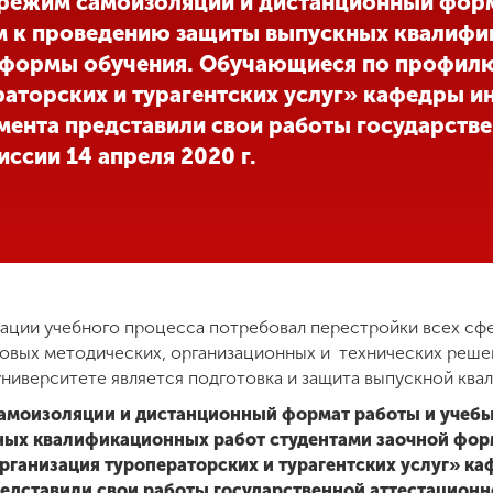
 режим самоизоляции и дистанционный фор
ем к проведению защиты выпускных квалиф
 формы обучения. Обучающиеся по профилю
раторских и турагентских услуг» кафедры 
ента представили свои работы государств
ссии 14 апреля 2020 г.
ации учебного процесса потребовал перестройки всех сф
новых методических, организационных и технических реш
университете является подготовка и защита выпускной кв
амоизоляции и дистанционный формат работы и учебы 
ых квалификационных работ студентами заочной фо
рганизация туроператорских и турагентских услуг» 
дставили свои работы государственной аттестационн