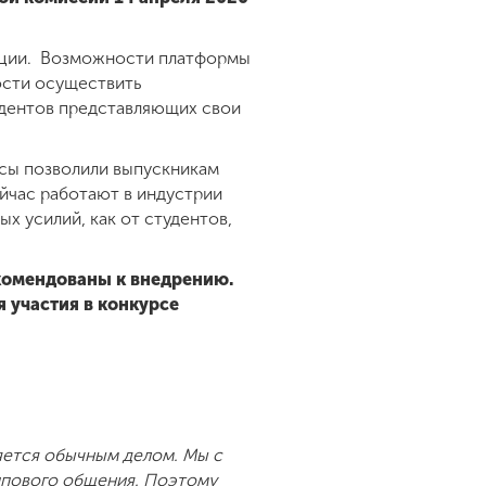
нции. Возможности платформы
ости осуществить
удентов представляющих свои
осы позволили выпускникам
йчас работают в индустрии
х усилий, как от студентов,
комендованы к внедрению.
 участия в конкурсе
яется обычным делом. Мы с
уппового общения. Поэтому