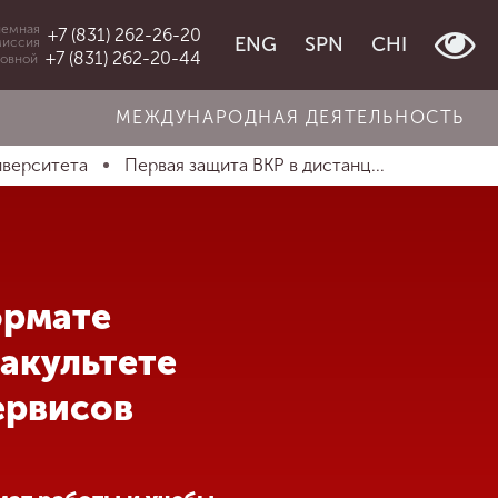
емная
+7 (831) 262-26-20
ENG
SPN
CHI
миссия
+7 (831) 262-20-44
овной
МЕЖДУНАРОДНАЯ ДЕЯТЕЛЬНОСТЬ
иверситета
Первая защита ВКР в дистанц...
ормате
акультете
ервисов