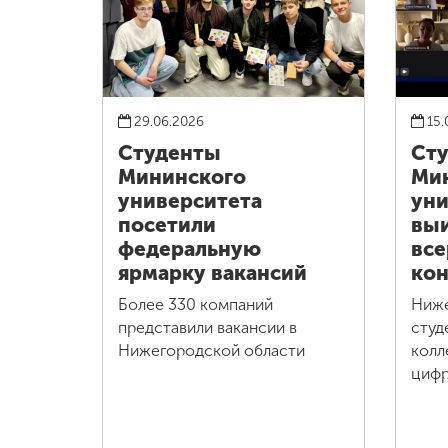
29.06.2026
15.
Студенты
Ст
Мининского
Ми
университета
уни
посетили
выи
федеральную
все
ярмарку вакансий
кон
Более 330 компаний
Ниж
представили вакансии в
студ
Нижегородской области
колл
цифр