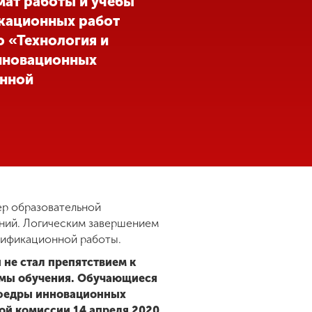
мат работы и учебы
икационных работ
 «Технология и
инновационных
енной
ер образовательной
ений. Логическим завершением
алификационной работы.
не стал препятствием к
рмы обучения. Обучающиеся
кафедры инновационных
ой комиссии 14 апреля 2020