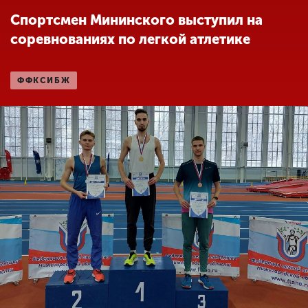
Обучение
Спортсмен Мининского выступил на
соревнованиях по легкой атлетике
Наука
ФФКСИБЖ
Международная
деятельность
Другие виды
деятельности
Студенческая жизнь
Сведения об
образовательной
организации