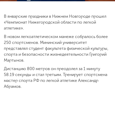
В январские праздники в Нижнем Новгороде прошел
ENG
SPN
CHI
«Чемпионат Нижегородской области по легкой
атлетике».
В новом легкоатлетическом манеже собралось более
Приемная
250 спортсменов. Мининский университет
комиссия
представлял студент факультета физической культуры,
+7 (831) 262-26-20
спорта и безопасности жизнедеятельности Григорий
Мартынов.
Дистанцию 800 метров он преодолел за 1 минуту
58.19 секунды и стал третьим. Тренирует спортсмена
мастер спорта РФ по легкой атлетике Александр
Абрамов.