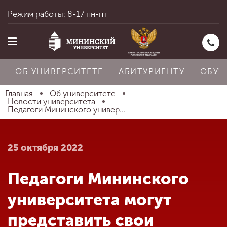
Режим работы: 8-17 пн-пт
ОБ УНИВЕРСИТЕТЕ
АБИТУРИЕНТУ
ОБУЧ
Главная
Об университете
Новости университета
Педагоги Мининского универ...
Главная
25 октября 2022
Об университете
Педагоги Мининского
Абитуриенту
университета могут
представить свои