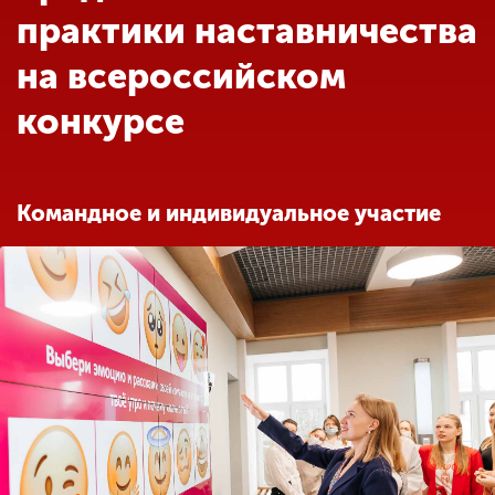
Обучение
практики наставничества
на всероссийском
Наука
конкурсе
Международная
деятельность
Командное и индивидуальное участие
Другие виды
деятельности
Студенческая жизнь
Сведения об
образовательной
организации