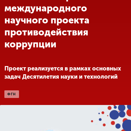
Обучение
международного
научного проекта
Наука
противодействия
коррупции
Международная
деятельность
Проект реализуется в рамках основных
Другие виды
деятельности
задач Десятилетия науки и технологий
Студенческая жизнь
ФГН
Сведения об
образовательной
организации