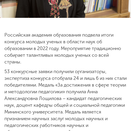
ENG
SPN
CHI
Российская академия образования подвела итоги
конкурса молодых ученых в области наук об
Приемная
образовании в 2022 году. Мероприятие традиционно
комиссия
собирает талантливых молодых ученых со всей
+7 (831) 262-26-20
страны.
53 конкурсные заявки получили организаторы,
экспертиза конкурса отобрала 24 и лишь 6 из них стали
победителями. Медаль «За достижения в сфере теории
и методологии педагогики» получила Анна
Александровна Лощилова – кандидат педагогических
наук, доцент кафедры общей и социальной педагогики
Мининского университета. Медаль является
признанием научных заслуг молодых научных и
педагогических работников научных и