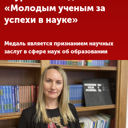
Обучение
«Молодым ученым за
успехи в науке»
Наука
Международная
Медаль является признанием научных
деятельность
заслуг в сфере наук об образовании
Другие виды
деятельности
Студенческая жизнь
Сведения об
образовательной
организации