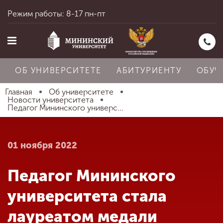
Режим работы: 8-17 пн-пт
ОБ УНИВЕРСИТЕТЕ
АБИТУРИЕНТУ
ОБУЧ
Главная
Об университете
Новости университета
Педагог Мининского универс...
Главная
01 ноября 2022
Об университете
Педагог Мининского
Абитуриенту
университета стала
лауреатом медали