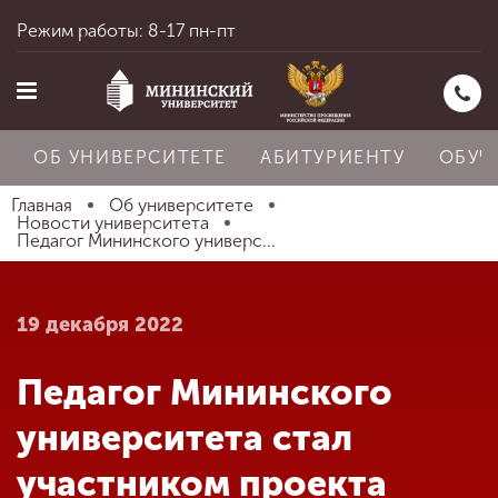
Режим работы: 8-17 пн-пт
ОБ УНИВЕРСИТЕТЕ
АБИТУРИЕНТУ
ОБУЧ
Главная
Об университете
Новости университета
Педагог Мининского универс...
Главная
19 декабря 2022
Об университете
Педагог Мининского
Абитуриенту
университета стал
участником проекта