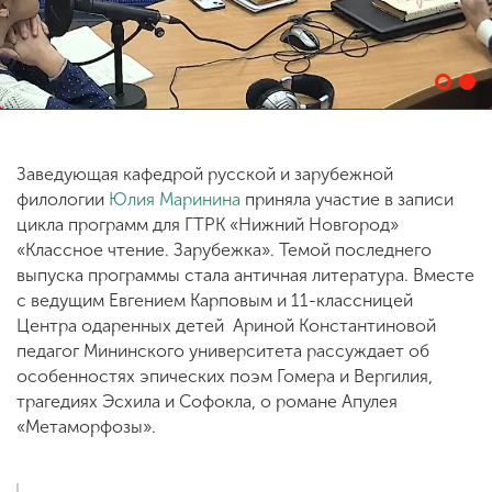
ENG
SPN
CHI
Заведующая кафедрой русской и зарубежной
Приемная
филологии
Юлия Маринина
приняла участие в записи
комиссия
+7 (831) 262-26-20
цикла программ для ГТРК «Нижний Новгород»
«Классное чтение. Зарубежка». Темой последнего
выпуска программы стала античная литература. Вместе
с ведущим Евгением Карповым и 11-классницей
Центра одаренных детей Ариной Константиновой
педагог Мининского университета рассуждает об
особенностях эпических поэм Гомера и Вергилия,
трагедиях Эсхила и Софокла, о романе Апулея
«Метаморфозы».