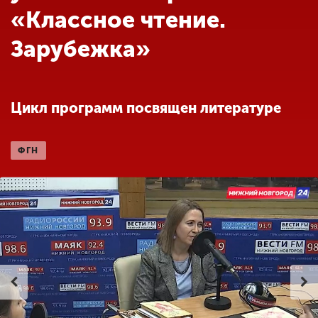
Обучение
«Классное чтение.
Зарубежка»
Наука
Международная
Цикл программ посвящен литературе
деятельность
ФГН
Другие виды
деятельности
Студенческая жизнь
Сведения об
образовательной
организации