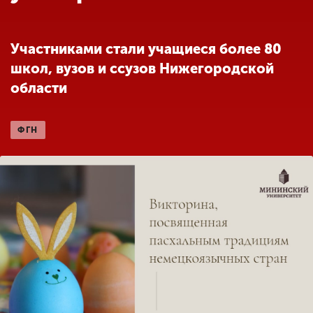
Обучение
Участниками стали учащиеся более 80
Наука
школ, вузов и ссузов Нижегородской
области
Международная
деятельность
ФГН
Другие виды
деятельности
Студенческая жизнь
Сведения об
образовательной
организации