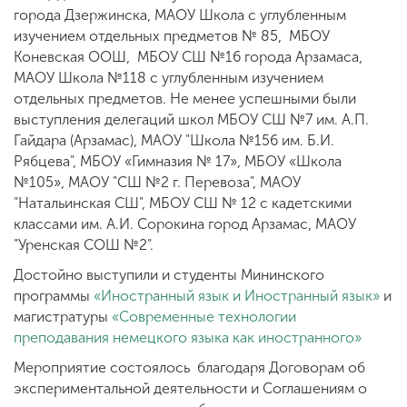
города Дзержинска, МАОУ Школа с углубленным
изучением отдельных предметов № 85, МБОУ
Коневская ООШ, МБОУ СШ №16 города Арзамаса,
МАОУ Школа №118 с углубленным изучением
отдельных предметов. Не менее успешными были
выступления делегаций школ МБОУ СШ №7 им. А.П.
Гайдара (Арзамас), МАОУ "Школа №156 им. Б.И.
Рябцева", МБОУ «Гимназия № 17», МБОУ «Школа
№105», МАОУ "СШ №2 г. Перевоза", МАОУ
"Натальинская СШ", МБОУ СШ № 12 с кадетскими
классами им. А.И. Сорокина город Арзамас, МАОУ
"Уренская СОШ №2".
Достойно выступили и студенты Мининского
программы
«Иностранный язык и Иностранный язык»
и
магистратуры
«Современные технологии
преподавания немецкого языка как иностранного»
Мероприятие состоялось благодаря Договорам об
экспериментальной деятельности и Соглашениям о