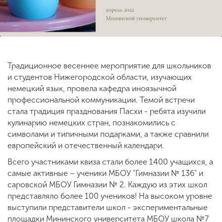
ENG
SPN
CHI
Традиционное весеннее мероприятие для школьников
и студентов Нижегородской области, изучающих
Приемная
немецкий язык, провела кафедра иноязычной
комиссия
+7 (831) 262-26-20
профессиональной коммуникации. Темой встречи
стала традиция празднования Пасхи - ребята изучили
кулинарию немецких стран, познакомились с
символами и типичными подарками, а также сравнили
европейский и отечественный календари.
Всего участниками квиза стали более 1400 учащихся, а
самые активные – ученики МБОУ "Гимназии № 136" и
саровской МБОУ Гимназии № 2. Каждую из этих школ
представляло более 100 учеников! На высоком уровне
выступили представители школ - экспериментальные
площадки Мининского университета МБОУ школа №7