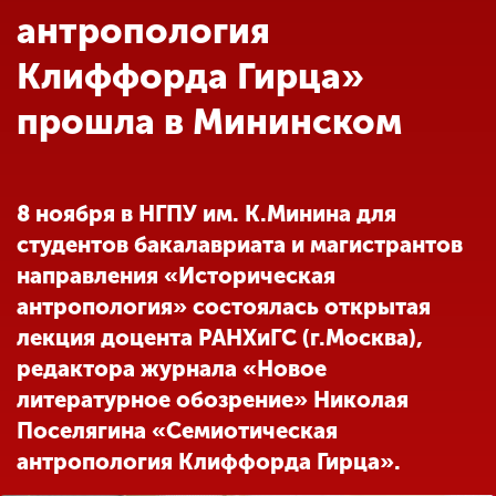
Обучение
антропология
Клиффорда Гирца»
Наука
прошла в Мининском
Международная
деятельность
8 ноября в НГПУ им. К.Минина для
студентов бакалавриата и магистрантов
Другие виды
направления «Историческая
деятельности
антропология» состоялась открытая
лекция доцента РАНХиГС (г.Москва),
Студенческая жизнь
редактора журнала «Новое
литературное обозрение» Николая
Поселягина «Семиотическая
Сведения об
образовательной
антропология Клиффорда Гирца».
организации