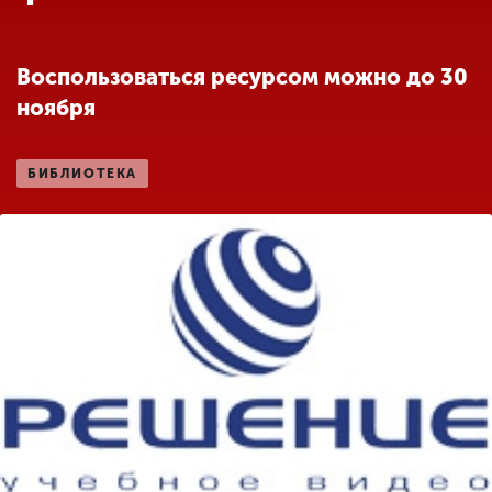
Обучение
Воспользоваться ресурсом можно до 30
Наука
ноября
Международная
БИБЛИОТЕКА
деятельность
Другие виды
деятельности
Студенческая жизнь
Сведения об
образовательной
организации