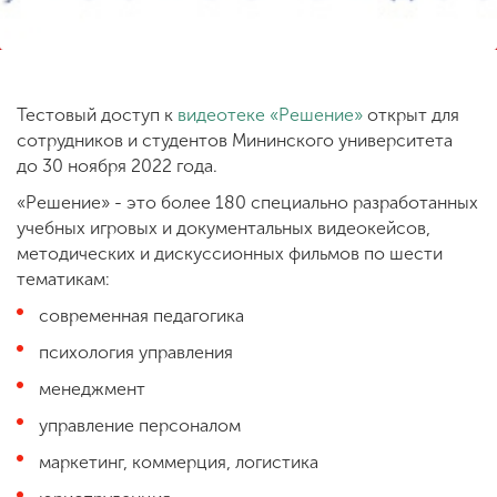
ENG
SPN
CHI
Тестовый доступ к
видеотеке «Решение»
открыт для
сотрудников и студентов Мининского университета
до 30 ноября 2022 года.
Приемная
«Решение» - это более 180 специально разработанных
комиссия
+7 (831) 262-26-20
учебных игровых и документальных видеокейсов,
методических и дискуссионных фильмов по шести
тематикам:
современная педагогика
психология управления
менеджмент
управление персоналом
маркетинг, коммерция, логистика