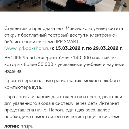
ENG
SPN
CHI
Студентам и преподавателя Мининского университета
открыт бесплатный тестовый доступ к электронно-
библиотечной системе IPR SMART
Приемная
(
www.iprbookshop.ru
)
c 15.03.2022 г. по 29.03.2022 г
.
комиссия
+7 (831) 262-26-20
ЭБС IPR Smart содержит более 140 000 изданий, из
которых более 50 000 - уникальные учебные и научные
издания.
Пройти персональную регистрацию можно с любого
компьютера вуза.
Пара логина и пароля для студентов и преподавателей
для удаленного входа в систему через сеть Интернет
представлена ниже. Пароль один для всех, далее
необходима самостоятельная регистрация в системе:
логин:
nnspu