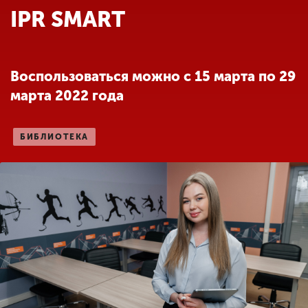
Обучение
IPR SMART
Наука
Воспользоваться можно с 15 марта по 29
марта 2022 года
Международная
деятельность
БИБЛИОТЕКА
Другие виды
деятельности
Студенческая жизнь
Сведения об
образовательной
организации