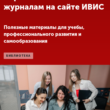
Обучение
журналам на сайте ИВИС
Наука
Полезные материалы для учебы,
профессионального развития и
Международная
деятельность
самообразования
БИБЛИОТЕКА
Другие виды
деятельности
Студенческая жизнь
Сведения об
образовательной
организации