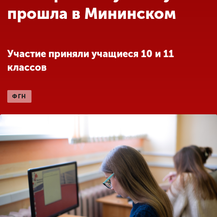
Обучение
прошла в Мининском
Наука
Участие приняли учащиеся 10 и 11
классов
Международная
деятельность
ФГН
Другие виды
деятельности
Студенческая жизнь
Сведения об
образовательной
организации