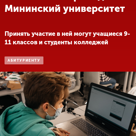
Обучение
Мининский университет
Наука
Принять участие в ней могут учащиеся 9-
11 классов и студенты колледжей
Международная
деятельность
АБИТУРИЕНТУ
Другие виды
деятельности
Студенческая жизнь
Сведения об
образовательной
организации