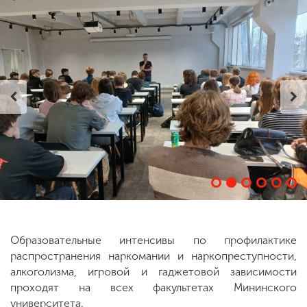
ENG
SPN
CHI
Приемная
комиссия
+7 (831) 262-26-20
Образовательные интенсивы по профилактике
распространения наркомании и наркопреступности,
алкоголизма, игровой и гаджетовой зависимости
проходят на всех факультетах Мининского
университета.