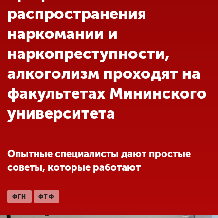
Обучение
распространения
наркомании и
Наука
наркопреступности,
алкоголизм проходят на
Международная
деятельность
факультетах Мининского
университета
Другие виды
деятельности
Опытные специалисты дают простые
Студенческая жизнь
советы, которые работают
Сведения об
ФГН
ФТФ
образовательной
организации