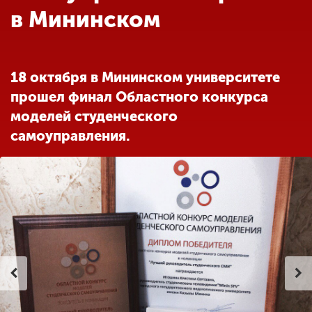
Обучение
в Мининском
Наука
18 октября в Мининском университете
прошел финал Областного конкурса
Международная
деятельность
моделей студенческого
самоуправления.
Другие виды
деятельности
Студенческая жизнь
Сведения об
образовательной
организации