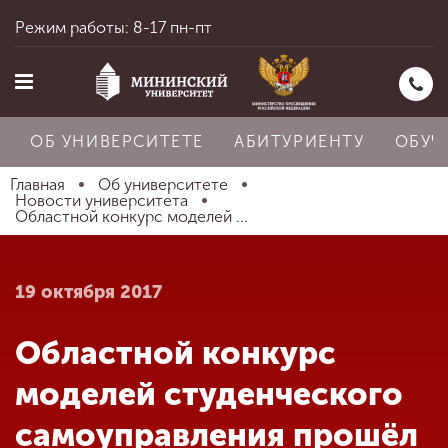
Режим работы: 8-17 пн-пт
ОБ УНИВЕРСИТЕТЕ
АБИТУРИЕНТУ
ОБУЧ
Главная
Об университете
Новости университета
Областной конкурс моделей ...
Главная
19 октября 2017
Об университете
Областной конкурс
Абитуриенту
моделей студенческого
самоуправления прошёл