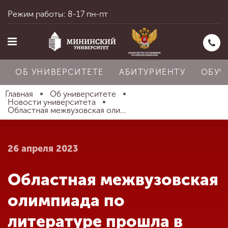
Режим работы: 8-17 пн-пт
ОБ УНИВЕРСИТЕТЕ
АБИТУРИЕНТУ
ОБУЧ
Главная
Об университете
Новости университета
Областная межвузовская оли...
Главная
26 апреля 2023
Об университете
Областная межвузовская
Абитуриенту
олимпиада по
литературе прошла в