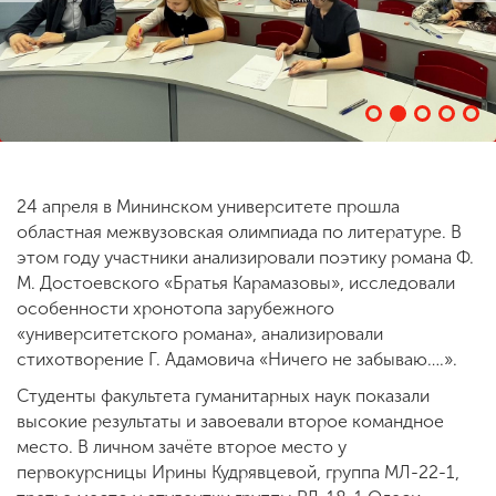
ENG
SPN
CHI
Приемная
комиссия
24 апреля в Мининском университете прошла
+7 (831) 262-26-20
областная межвузовская олимпиада по литературе. В
этом году участники анализировали поэтику романа Ф.
М. Достоевского «Братья Карамазовы», исследовали
особенности хронотопа зарубежного
«университетского романа», анализировали
стихотворение Г. Адамовича «Ничего не забываю….».
Студенты факультета гуманитарных наук показали
высокие результаты и завоевали второе командное
место. В личном зачёте второе место у
первокурсницы Ирины Кудрявцевой, группа МЛ-22-1,