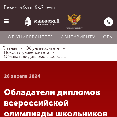
Режим работы: 8-17 пн-пт
ОБ УНИВЕРСИТЕТЕ
АБИТУРИЕНТУ
ОБУЧ
Главная
Об университете
Новости университета
Обладатели дипломов всерос...
Главная
26 апреля 2024
Об университете
Обладатели дипломов
Абитуриенту
всероссийской
олимпиады школьников