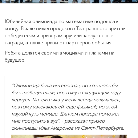
ENG
SPN
CHI
Юбилейная олимпиада по математике подошла к
концу. В зале нижегородского Театра юного зрителя
победителям и призерам вручили заслуженные
награды, а также призы от партнеров события.
Приемная
Ребята делятся своими эмоциями и планами на
комиссия
будущее.
+7 (831) 262-26-20
“Олимпиада была интересная, но хотелось бы
быть победителем, поэтому в следующем году
вернусь. Математика у меня всегда получалась,
поэтому увлекаюсь ей, еще физикой, но этой
наукой чуть меньше. Диплом призера поможет
мне поступить в вуз”, - рассказал призер
олимпиады Илья Андронов из Санкт-Петербурга.