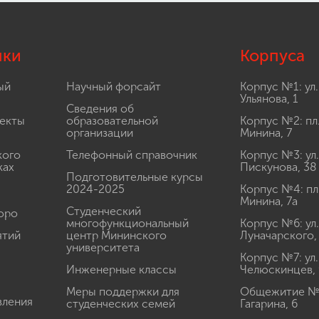
лки
Корпуса
ый
Научный форсайт
Корпус №1: ул.
Ульянова, 1
Сведения об
екты
образовательной
Корпус №2: пл
организации
Минина, 7
кого
Телефонный справочник
Корпус №3: ул.
ках
Пискунова, 38
Подготовительные курсы
2024-2025
Корпус №4: пл
Минина, 7а
Студенческий
юро
многофункциональный
Корпус №6: ул.
ятий
центр Мининского
Луначарского,
университета
Корпус №7: ул.
Инженерные классы
Челюскинцев, 
Меры поддержки для
Общежитие № 1
вления
студенческих семей
Гагарина, 6