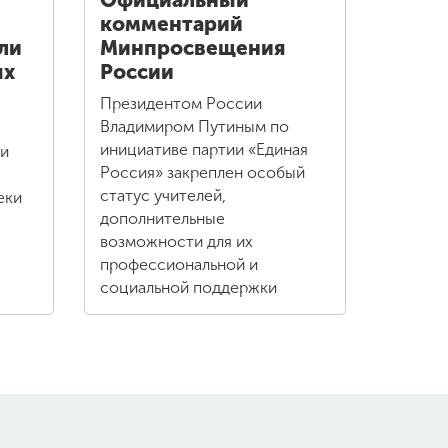
Официальный
комментарий
ли
Минпросвещения
ых
России
Президентом России
Владимиром Путиным по
инициативе партии «Единая
ли
Россия» закреплен особый
статус учителей,
еки
дополнительные
возможности для их
профессиональной и
социальной поддержки