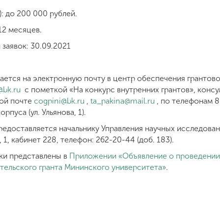
: до 200 000 рублей.
12 месяцев.
 заявок: 30.09.2021
дается на электронную почту в центр обеспечения грантов
@bk.ru
с пометкой «На конкурс внутренних грантов», консу
ой почте
cogpini@bk.ru
,
ta_pakina@mail.ru
, по телефонам 8(
рпуса (ул. Ульянова, 1).
редоставляется начальнику Управления научных исследовани
 1, кабинет 228, телефон: 262-20-44 (доб. 183).
вки представлены в
Приложении «Объявление о проведении 
тельского гранта Мининского университета»
.