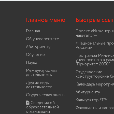
Главное меню
Быстрые ссы
Главная
Проект «Инженерн
навигатор»
Об университете
«Национальные про
Абитуриенту
России»
Обучение
Программа Мининс
университета в рам
Наука
"Приоритет 2030"
Международная
Студенческие
деятельность
конструкторские б
Другие виды
Календарь меропри
деятельности
Абитуриенту
Студенческая жизнь
Калькулятор ЕГЭ
Сведения об
образовательной
Факультеты и напра
организации