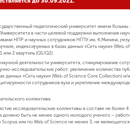
ствляется до 30.09.2021.
ударственный педагогический университет имени Козьмы 
 Университета в части целевой поддержки выполнения науч
вами НПР и научных сотрудников НГПУ им. К.Минина, резу
рнале, индексируемых в базах данных «Сеть науки» (Web of 
1 или 2 квартиль (Q1/Q2).
 научной деятельности университета, стимулирование сот
учно-исследовательских работ, увеличение количества пу
х данных «Сеть науки» (Web of Science Core Collection) и/и
ей цитируемости сотрудников вуза и укрепление междунаро
ательского коллектива:
астие исследовательские коллективы в составе не более 4 
а должно быть не менее одного молодого ученого – работ
о Scopus или по Web of Science не менее 3, не являющего