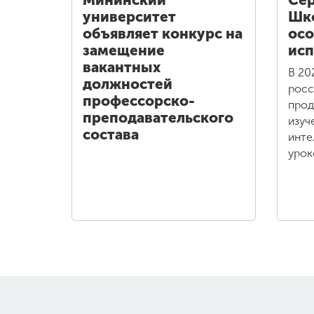
Мининский
Сер
университет
Шко
объявляет конкурс на
осо
замещение
исп
вакантных
В 20
должностей
росс
профессорско-
прод
преподавательского
изуч
состава
инте
урок