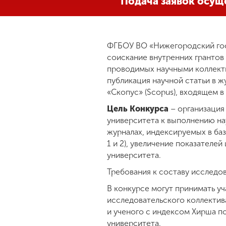
Подача заявок осуще
Международная
деятельность
ФГБОУ ВО «Нижегородский гос
соискание внутренних грантов
Другие виды
проводимых научными коллекти
деятельности
публикация научной статьи в жу
«Скопус» (Scopus), входящем в 
Студенческая
Цель Конкурса
– организация
жизнь
университета к выполнению на
журналах, индексируемых в база
1 и 2), увеличение показател
Сведения об
образовательной
университета.
организации
Требования к составу исследов
В конкурсе могут принимать уч
Приемная
исследовательского коллектив
комиссия
и ученого с индексом Хирша п
+7 (831) 262-26-20
университета.