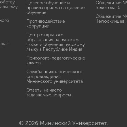
ройству
Целевое обучение и
Общежитие № 2
иальному
правила приема на целевое
Бекетова, 6
обучение
Общежитие № 3
ного
Противодействие
Челюскинцев, 
коррупции
Центр открытого
образования на русском
еда +
языке и обучения русскому
языку в Республике Индия
Психолого-педагогические
классы
Служба психологического
сопровождения
Мининского университета
Ответы на часто
задаваемые вопросы
© 2026 Мининский Университет.