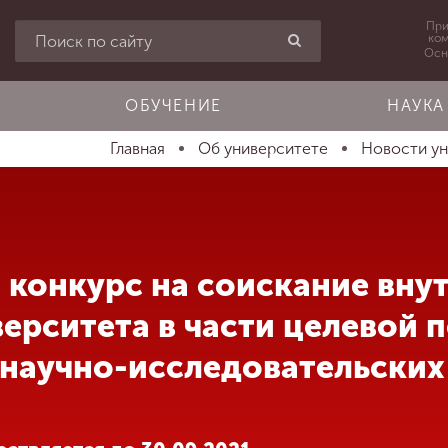
При
ко
Осн
ОБУЧЕНИЕ
НАУКА
Главная
Об университете
Новости у
 конкурс на соискание вну
верситета в части целевой
научно-исследовательских