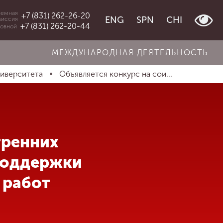
емная
+7 (831) 262-26-20
ENG
SPN
CHI
миссия
+7 (831) 262-20-44
овной
МЕЖДУНАРОДНАЯ ДЕЯТЕЛЬНОСТЬ
ниверситета
Объявляется конкурс на сои...
тренних
 поддержки
 работ