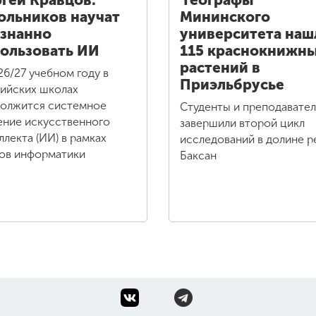
гей Кравцов:
Географы
льников научат
Мининского
знанно
университета наш
ользовать ИИ
115 краснокнижн
растений в
26/27 учебном году в
Приэльбрусье
ийских школах
олжится системное
Студенты и преподавате
ение искусственного
завершили второй цикл
ллекта (ИИ) в рамках
исследований в долине р
ов информатики
Баксан