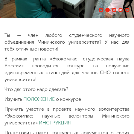
ENG
SPN
CHI
Ты — член любого студенческого научного
объединения Мининского университета? У нас для
тебя отличные новости!
Приемная
комиссия
В рамках гранта «Экокомпас: студенческая наука
+7 (831) 262-26-20
России» проводится конкурс на получение
единовременных стипендий для членов СНО нашего
университета!
Что для этого надо сделать?
Изучить
ПОЛОЖЕНИЕ
о конкурсе
Принять участие в проекте научного волонтерства
«Экокомпас: научные волонтеры Мининского
университета»
ИНСТРУКЦИЯ
Подготовить пакет конкурсных документов о своих