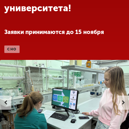
Обучение
университета!
Наука
Заявки принимаются до 15 ноября
Международная
деятельность
СНО
Другие виды
деятельности
Студенческая жизнь
Сведения об
образовательной
организации