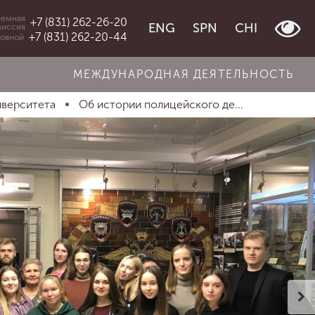
емная
+7 (831) 262-26-20
ENG
SPN
CHI
миссия
+7 (831) 262-20-44
овной
МЕЖДУНАРОДНАЯ ДЕЯТЕЛЬНОСТЬ
иверситета
Об истории полицейского де...