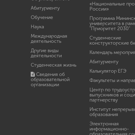
«Национальные про
Абитуриенту
России»
Обучение
Программа Мининс
университета в рам
Наука
"Приоритет 2030"
Международная
Студенческие
деятельность
конструкторские б
Другие виды
Календарь меропри
деятельности
Абитуриенту
Студенческая жизнь
Калькулятор ЕГЭ
Сведения об
образовательной
Факультеты и напра
организации
Центр по трудоуст
выпускников и соц
партнерству
Институт непрерыв
образования
Электронная
информационно-
образовательная ср