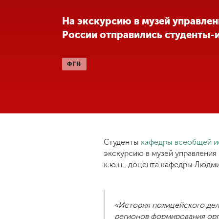
Международная
На экскурсию в музей управле
деятельность
России отправились студенты-
Другие виды
ФГН
деятельности
Студенческая
жизнь
Сведения об
Студенты
кафедры всеобщей ис
образовательной
экскурсию в музей управления
организации
к.ю.н., доцента кафедры Людм
Приемная
комиссия
«История полицейского дел
+7 (831) 262-26-20
регионов формирования орг