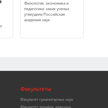
в
Филология, экономика и
педагогика: каких ученых
утвердила Российская
академия наук
и
Факультеты
Факультет гуманитарных наук
Факультет дизайна, изящных