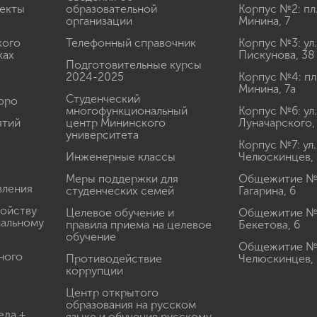
екты
образовательной
Корпус №2: пл
организации
Минина, 7
кого
Телефонный справочник
Корпус №3: ул.
ках
Пискунова, 38
Подготовительные курсы
2024-2025
Корпус №4: пл
Минина, 7а
Студенческий
юро
многофункциональный
Корпус №6: ул.
ятий
центр Мининского
Луначарского,
университета
Корпус №7: ул.
Инженерные классы
Челюскинцев, 
Меры поддержки для
Общежитие № 1
вления
студенческих семей
Гагарина, 6
ройству
Целевое обучение и
Общежитие № 2
иальному
правила приема на целевое
Бекетова, 6
обучение
Общежитие № 3
ного
Противодействие
Челюскинцев, 
коррупции
Центр открытого
образования на русском
еда +
языке и обучения русскому