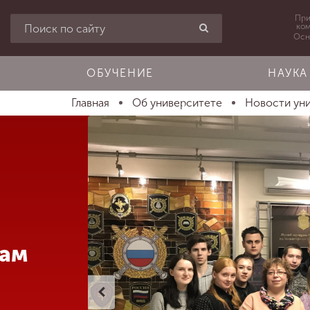
При
ко
Осн
ОБУЧЕНИЕ
НАУКА
Главная
Об университете
Новости ун
там