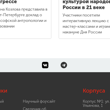
грессе
культурой народо
России в 21 веке
яна Козлова представила в
т-Петербурге доклад о
Участники посетили
софской антропологии и
интерактивную лекцию с
зовании
мастер-классами и играм
накануне Дня России
лки
Корпуса
ый
Научный форсайт
Корпус №1: ул.
Ульянова, 1
Сведения об