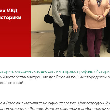
ния МВД
историки
тории, классических дисциплин и права
,
профиль «История
 министерства внутренних дел России по Нижегородской 
илы Гнетовой.
а в России охватывает не одно столетие. Нижегородский к
анов полиции в России. Многие офицеры и добровольцы ми