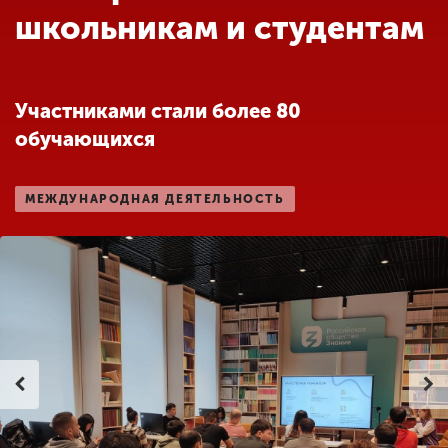
Обучение
школьникам и студентам
Наука
Участниками стали более 80
обучающихся
Международная
деятельность
МЕЖДУНАРОДНАЯ ДЕЯТЕЛЬНОСТЬ
Другие виды
деятельности
Студенческая жизнь
Сведения об
образовательной
организации