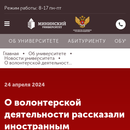
Режим работы: 8-17 пн-пт
ОБ УНИВЕРСИТЕТЕ
АБИТУРИЕНТУ
ОБУЧ
Главная
Об университете
Новости университета
О волонтерской деятельност...
Главная
24 апреля 2024
Об университете
О волонтерской
Абитуриенту
деятельности рассказали
иностранным