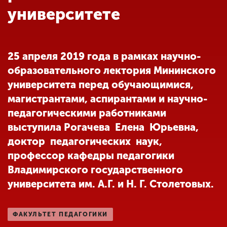
Обучение
университете
Наука
25 апреля 2019 года в рамках научно-
образовательного лектория Мининского
Международная
деятельность
университета перед обучающимися,
магистрантами, аспирантами и научно-
педагогическими работниками
Другие виды
выступила Рогачева Елена Юрьевна,
деятельности
доктор педагогических наук,
профессор кафедры педагогики
Студенческая жизнь
Владимирского государственного
университета им. А.Г. и Н. Г. Столетовых.
Сведения об
образовательной
ФАКУЛЬТЕТ ПЕДАГОГИКИ
организации