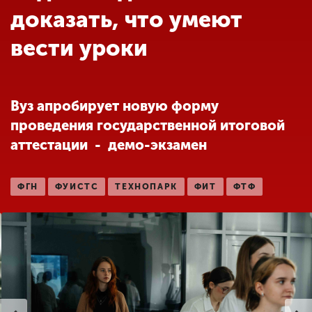
Обучение
доказать, что умеют
вести уроки
Наука
Международная
Вуз апробирует новую форму
деятельность
проведения государственной итоговой
аттестации - демо-экзамен
Другие виды
деятельности
ФГН
ФУИСТС
ТЕХНОПАРК
ФИТ
ФТФ
Студенческая жизнь
Сведения об
образовательной
организации