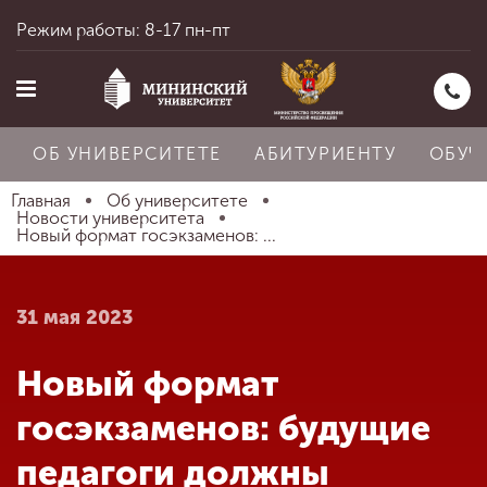
Режим работы: 8-17 пн-пт
ОБ УНИВЕРСИТЕТЕ
АБИТУРИЕНТУ
ОБУЧ
Главная
Об университете
Новости университета
Новый формат госэкзаменов: ...
Главная
31 мая 2023
Об университете
Новый формат
Абитуриенту
госэкзаменов: будущие
педагоги должны