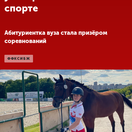
Обучение
спорте
Наука
Абитуриентка вуза стала призёром
соревнований
Международная
деятельность
ФФКСИБЖ
Другие виды
деятельности
Студенческая жизнь
Сведения об
образовательной
организации