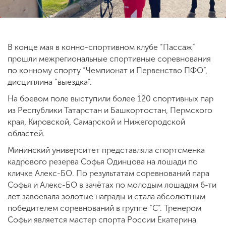
ENG
SPN
CHI
В конце мая в конно-спортивном клубе “Пассаж”
прошли межрегиональные спортивные соревнования
по конному спорту “Чемпионат и Первенство ПФО”,
дисциплина “выездка”.
Приемная
комиссия
На боевом поле выступили более 120 спортивных пар
+7 (831) 262-26-20
из Республики Татарстан и Башкортостан, Пермского
края, Кировской, Самарской и Нижегородской
областей.
Мининский университет представляла спортсменка
кадрового резерва Софья Одинцова на лошади по
кличке Алекс-БО. По результатам соревнований пара
Софья и Алекс-БО в зачётах по молодым лошадям 6-ти
лет завоевала золотые награды и стала абсолютным
победителем соревнований в группе “С”. Тренером
Софьи является мастер спорта России Екатерина