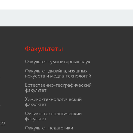
Факультеты
Факультет гуманитарных наук
Факультет дизайна, изящных
.
искусств и медиа-технологий
Естественно-географический
факультет
Химико-технологический
.
факультет
Физико-технологический
факультет
 23
Факультет педагогики