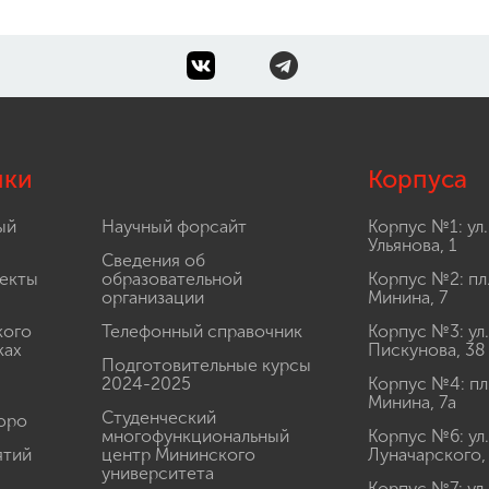
лки
Корпуса
ый
Научный форсайт
Корпус №1: ул.
Ульянова, 1
Сведения об
екты
образовательной
Корпус №2: пл
организации
Минина, 7
кого
Телефонный справочник
Корпус №3: ул.
ках
Пискунова, 38
Подготовительные курсы
2024-2025
Корпус №4: пл
Минина, 7а
Студенческий
юро
многофункциональный
Корпус №6: ул.
ятий
центр Мининского
Луначарского,
университета
Корпус №7: ул.