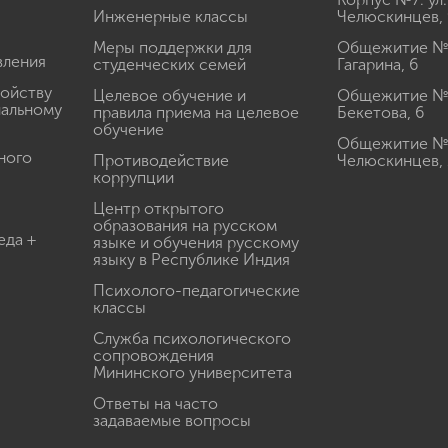
Инженерные классы
Челюскинцев, 
Меры поддержки для
Общежитие № 1
вления
студенческих семей
Гагарина, 6
ройству
Целевое обучение и
Общежитие № 2
иальному
правила приема на целевое
Бекетова, 6
обучение
Общежитие № 3
ного
Противодействие
Челюскинцев, 
коррупции
Центр открытого
образования на русском
еда +
языке и обучения русскому
языку в Республике Индия
Психолого-педагогические
классы
Служба психологического
сопровождения
Мининского университета
Ответы на часто
задаваемые вопросы