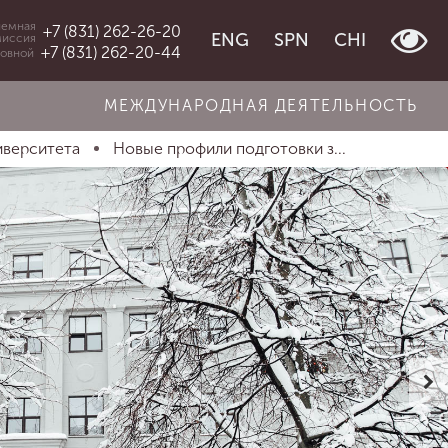
емная
+7 (831) 262-26-20
ENG
SPN
CHI
миссия
+7 (831) 262-20-44
овной
МЕЖДУНАРОДНАЯ ДЕЯТЕЛЬНОСТЬ
иверситета
Новые профили подготовки з...