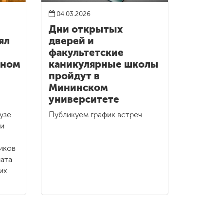
04.03.2026
Дни открытых
ял
дверей и
факультетские
нном
каникулярные школы
пройдут в
Мининском
университете
узе
Публикуем график встреч
ти
иков
ата
их