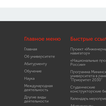
Главное меню
Быстрые ссы
Главная
Проект «Инженерн
навигатор»
Об университете
«Национальные про
Абитуриенту
России»
Обучение
Программа Мининс
университета в рам
Наука
"Приоритет 2030"
Международная
Студенческие
деятельность
конструкторские б
Другие виды
Календарь меропри
деятельности
Абитуриенту