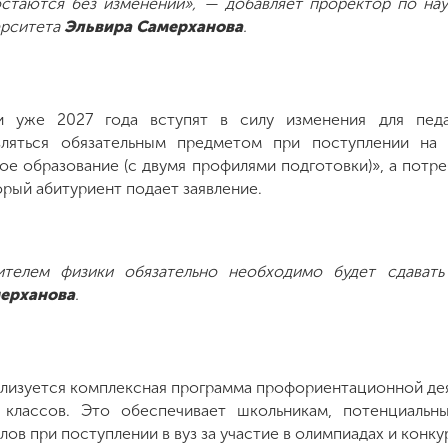
остаются без изменений», — добавляет проректор по на
ерситета
Эльвира Самерханова
.
 уже 2027 года вступят в силу изменения для педаго
ляться обязательным предметом при поступлении на 
ое образование (с двумя профилями подготовки)», а потр
орый абитуриент подает заявление.
чителем физики обязательно необходимо будет сдават
ерханова
.
ализуется комплексная программа профориентационной де
классов. Это обеспечивает школьникам, потенциальн
ов при поступлении в вуз за участие в олимпиадах и конкур