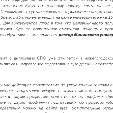
, изменения будут по целевому приему: квота на все 
 Целевые места устанавливаются с указанием конкретных 
Все это абитуриенты увидят на сайте университета уже 15 
. Для абитуриентов плюс в том, что целевики часто по
казчика, будь то повышенная стипендия, помощь с пр
емя обучения», — подчеркивает
ректор Мининского униве
риат с дипломами СПО уже эти летом в нижегородском
диплома и направление подготовки в вузе должны соответс
у нас действует соответствие по укрупненным группам с
лениям подготовки «Науки о земле» можно поступит
ние (с двумя профилями подготовки)» по профилю «Би
ание (с двумя профилями подготовки)» по профилю «И
аправлений можно на сайте вуза. Вступительные испы