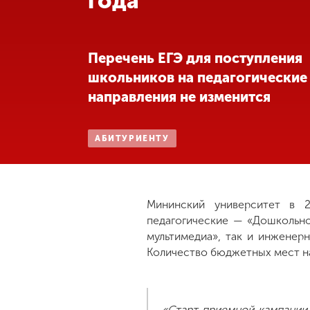
года
Международная
деятельность
Перечень ЕГЭ для поступления
школьников на педагогические
Другие виды
направления не изменится
деятельности
АБИТУРИЕНТУ
Студенческая
жизнь
Сведения об
Мининский университет в 
образовательной
педагогические — «Дошкольно
организации
мультимедиа», так и инженер
Количество бюджетных мест на
Приемная
комиссия
+7 (831) 262-26-20
«Старт приемной кампании 