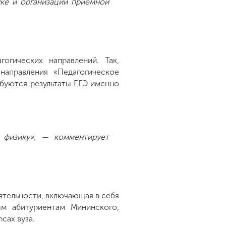
уке и организации приемной
гических направлений. Так,
направления «Педагогическое
ебуются результаты ЕГЭ именно
ь физику», — комментирует
ятельности, включающая в себя
ым абитуриентам Мининского,
сах вуза.