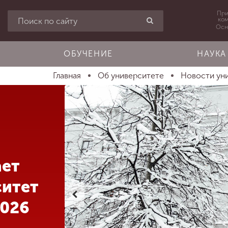
При
ко
Осн
ОБУЧЕНИЕ
НАУКА
Главная
Об университете
Новости ун
ает
ситет
2026