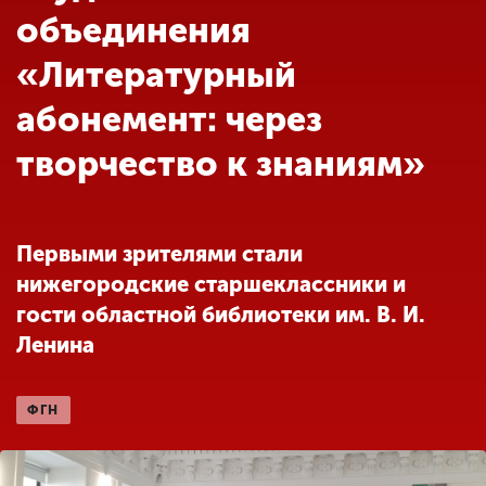
Обучение
объединения
«Литературный
Наука
абонемент: через
творчество к знаниям»
Международная
деятельность
Первыми зрителями стали
Другие виды
деятельности
нижегородские старшеклассники и
гости областной библиотеки им. В. И.
Ленина
Студенческая жизнь
ФГН
Сведения об
образовательной
организации