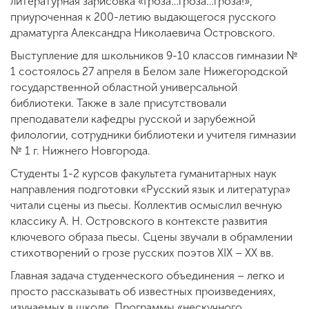
литературная зарисовка «Гроза…гроза…гроза!»,
приуроченная к 200-летию выдающегося русского
драматурга Александра Николаевича Островского.
Выступление для школьников 9-10 классов гимназии №
1 состоялось 27 апреля в Белом зале Нижегородской
государственной областной универсальной
библиотеки. Также в зале присутствовали
преподаватели кафедры русской и зарубежной
филологии, сотрудники библиотеки и учителя гимназии
№ 1 г. Нижнего Новгорода.
Студенты 1-2 курсов факультета гуманитарных наук
направления подготовки «Русский язык и литература»
читали сцены из пьесы. Коллектив осмыслил вечную
классику А. Н. Островского в контексте развития
ключевого образа пьесы. Сцены звучали в обрамлении
стихотворений о грозе русских поэтов XIX – XX вв.
Главная задача студенческого объединения – легко и
просто рассказывать об известных произведениях,
изучаемых в школе. Программы «нескучного