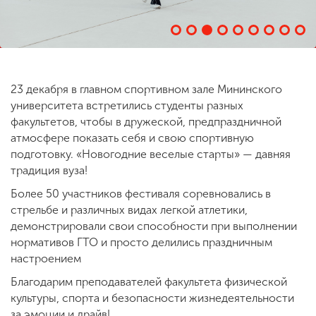
ENG
SPN
CHI
23 декабря в главном спортивном зале Мининского
университета встретились студенты разных
Приемная
факультетов, чтобы в дружеской, предпраздничной
комиссия
атмосфере показать себя и свою спортивную
+7 (831) 262-26-20
подготовку. «Новогодние веселые старты» — давняя
традиция вуза!
Более 50 участников фестиваля соревновались в
стрельбе и различных видах легкой атлетики,
демонстрировали свои способности при выполнении
нормативов ГТО и просто делились праздничным
настроением
Благодарим преподавателей факультета физической
культуры, спорта и безопасности жизнедеятельности
за эмоции и драйв!