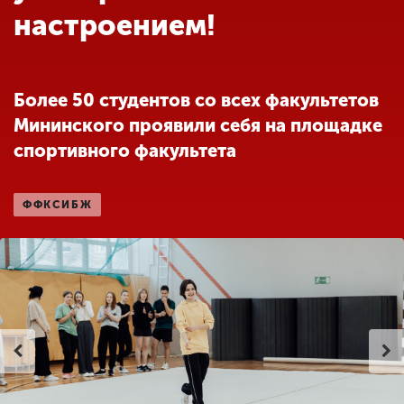
Обучение
настроением!
Наука
Более 50 студентов со всех факультетов
Мининского проявили себя на площадке
Международная
деятельность
спортивного факультета
ФФКСИБЖ
Другие виды
деятельности
Студенческая жизнь
Сведения об
образовательной
организации