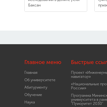
Баксан
приз
Главное меню
Быстрые ссы
Главная
Проект «Инженерн
навигатор»
Об университете
«Национальные про
Абитуриенту
России»
Обучение
Программа Мининс
университета в рам
Наука
"Приоритет 2030"