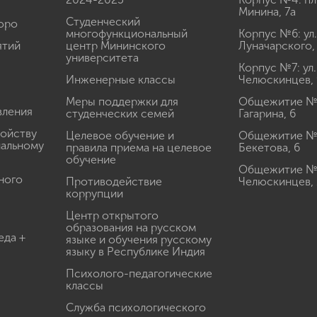
Минина, 7а
Студенческий
юро
многофункциональный
Корпус №6: ул.
ятий
центр Мининского
Луначарского,
университета
Корпус №7: ул.
Инженерные классы
Челюскинцев, 
Меры поддержки для
Общежитие № 1
вления
студенческих семей
Гагарина, 6
ройству
Целевое обучение и
Общежитие № 2
иальному
правила приема на целевое
Бекетова, 6
обучение
Общежитие № 3
ного
Противодействие
Челюскинцев, 
коррупции
Центр открытого
образования на русском
еда +
языке и обучения русскому
языку в Республике Индия
Психолого-педагогические
классы
Служба психологического