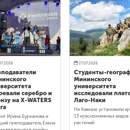
07.2026
27.07.2026
подаватели
Студенты-геогра
нинского
Мининского
верситета
университета
оевали серебро и
исследовали плат
нзу на X-WATERS
Лаго-Наки
га
На Кавказе установили а
13 краснокнижных видов
нт Ирина Бурханова и
растений
ший преподаватель Елена
орьева вошли в тройку