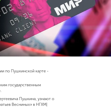
ии по Пушкинской карте -
ским государственным
.
ергеевича Пушкина, узнают о
атьев Весниных» в НГХМ|