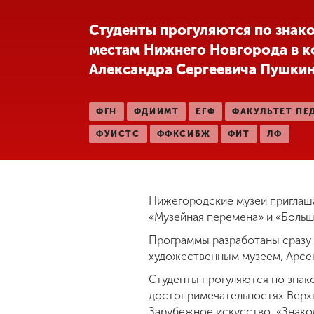
Международная
Студенты прогуляются по знак
деятельность
местам Нижнего Новгорода в 
Александра Сергеевича Пушки
Другие виды
деятельности
ФГН
ФДИИМТ
ЕГФ
ФАКУЛЬТЕТ ПЕ
ФУИСТС
ФФКСИБЖ
ФИТ
ЛФ
Студенческая
жизнь
Сведения об
Нижегородские музеи приглаша
образовательной
«Музейная перемена» и «Больш
организации
Программы разработаны сразу
художественным музеем, Арсе
Приемная
Студенты прогуляются по знак
комиссия
достопримечательностях Верх
+7 (831) 262-26-20
Зарубежное искусство, «Знаком