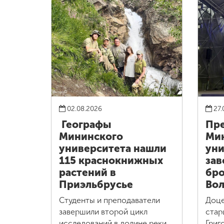
02.08.2026
27.
Географы
Пре
Мининского
Ми
университета нашли
уни
115 краснокнижных
зав
растений в
бро
Приэльбрусье
Вол
Студенты и преподаватели
Доце
завершили второй цикл
стар
исследований в долине реки
Григ