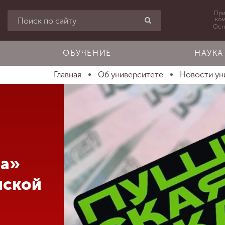
При
ко
Осн
ОБУЧЕНИЕ
НАУКА
Главная
Об университете
Новости ун
на»
нской