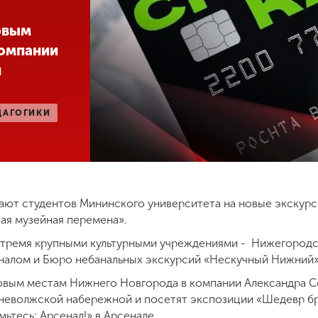
овым
компании
н
ДАГОГИКИ
ют студентов Мининского университета на новые экскурс
ая музейная перемена».
 тремя крупными культурными учреждениями - Нижегород
налом и Бюро небанальных экскурсий «Нескучный Нижний»
овым местам Нижнего Новгорода в компании Александра С
неволжской набережной и посетят экспозиции «Шедевр бр
ьтесь: Арсенал!» в Арсенале.