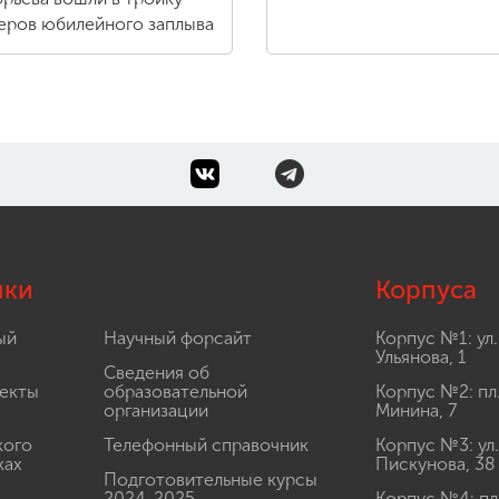
еров юбилейного заплыва
лки
Корпуса
ый
Научный форсайт
Корпус №1: ул.
Ульянова, 1
Сведения об
екты
образовательной
Корпус №2: пл
организации
Минина, 7
кого
Телефонный справочник
Корпус №3: ул.
ках
Пискунова, 38
Подготовительные курсы
2024-2025
Корпус №4: пл