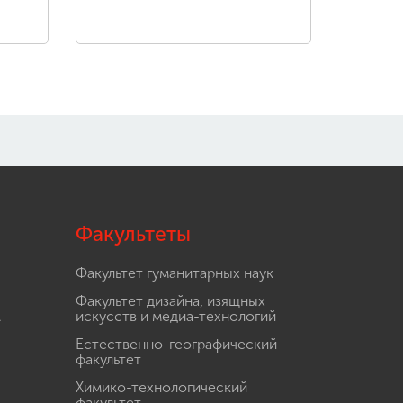
Факультеты
Факультет гуманитарных наук
Факультет дизайна, изящных
.
искусств и медиа-технологий
Естественно-географический
факультет
Химико-технологический
.
факультет