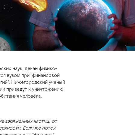
ских наук, декан физико-
тся вузом при финансовой
гий”. Нижегородский ученый
рии приведут к уничтожению
обитания человека.
ка заряженных частиц, от
верхности. Если же поток
ваются и она “беднеет”.