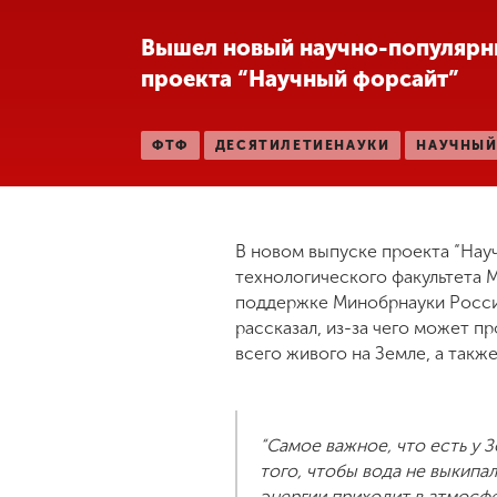
Международная
Вышел новый научно-популярн
деятельность
проекта “Научный форсайт”
Другие виды
ФТФ
ДЕСЯТИЛЕТИЕНАУКИ
НАУЧНЫ
деятельности
Студенческая
жизнь
В новом выпуске проекта “Нау
технологического факультета 
поддержке Минобрнауки России
Сведения об
рассказал, из-за чего может п
образовательной
всего живого на Земле, а так
организации
Приемная
“Самое важное, что есть у 
комиссия
того, чтобы вода не выкипал
+7 (831) 262-26-20
энергии приходит в атмосфер