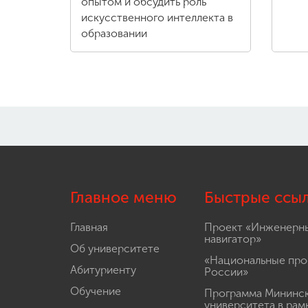
опытом и обсудить роль
искусственного интеллекта в
образовании
Главное меню
Быстрые ссы
Главная
Проект «Инженерн
навигатор»
Об университете
«Национальные про
Абитуриенту
России»
Обучение
Программа Мининс
университета в рам