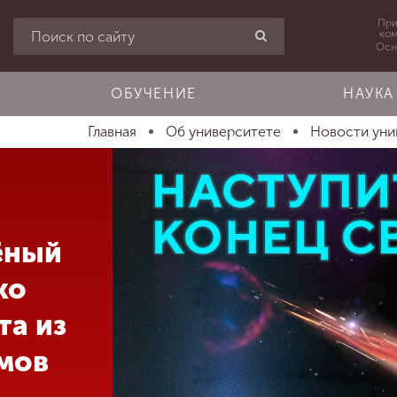
При
ко
Осн
ОБУЧЕНИЕ
НАУКА
Главная
Об университете
Новости уни
ёный
ко
та из
мов