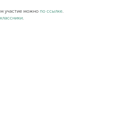
нем участие можно
по ссылке
.
классники
.