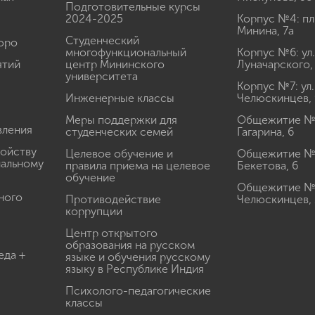
Подготовительные курсы
2024-2025
Корпус №4: пл
Минина, 7а
Студенческий
юро
многофункциональный
Корпус №6: ул.
ятий
центр Мининского
Луначарского,
университета
Корпус №7: ул.
Инженерные классы
Челюскинцев, 
Меры поддержки для
Общежитие № 1
вления
студенческих семей
Гагарина, 6
ройству
Целевое обучение и
Общежитие № 2
иальному
правила приема на целевое
Бекетова, 6
обучение
Общежитие № 3
ного
Противодействие
Челюскинцев, 
коррупции
Центр открытого
образования на русском
еда +
языке и обучения русскому
языку в Республике Индия
Психолого-педагогические
классы