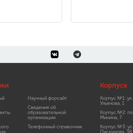
лки
Корпуса
ый
Научный форсайт
Корпус №1: ул.
Ульянова, 1
Сведения об
екты
образовательной
Корпус №2: пл
организации
Минина, 7
кого
Телефонный справочник
Корпус №3: ул.
ках
Пискунова, 38