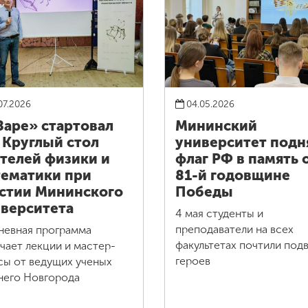
07.2026
04.05.2026
Заре» стартовал
Мининский
 Круглый стол
университет подн
телей физики и
флаг РФ в память 
ематики при
81-й годовщине
стии Мининского
Победы
верситета
4 мая студенты и
преподаватели на всех
невная программа
факультетах почтили подв
чает лекции и мастер-
героев
сы от ведущих ученых
его Новгорода