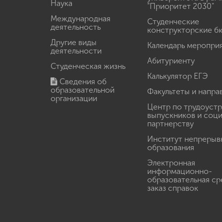
Наука
"Приоритет 2030"
Международная
Студенческие
деятельность
конструкторские б
Другие виды
Календарь меропри
деятельности
Абитуриенту
Студенческая жизнь
Калькулятор ЕГЭ
Сведения об
образовательной
Факультеты и напра
организации
Центр по трудоуст
выпускников и соц
партнерству
Институт непрерыв
образования
Электронная
информационно-
образовательная ср
заказ справок