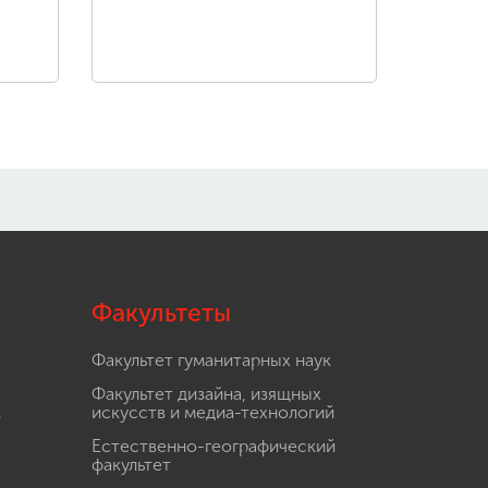
Факультеты
Факультет гуманитарных наук
Факультет дизайна, изящных
.
искусств и медиа-технологий
Естественно-географический
факультет