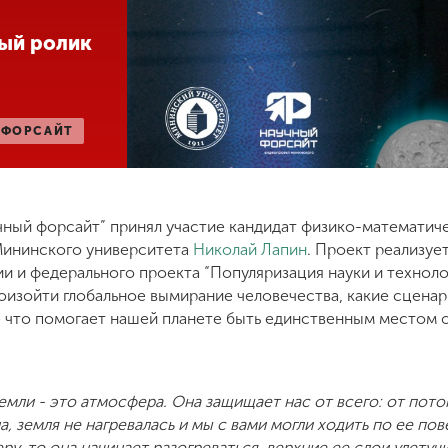
ый ролик
ЙФОРСАЙТ
чный форсайт” принял участие кандидат физико-математиче
Мининского университета
Николай Лапин
. Проект реализуе
 и федерального проекта “Популяризация науки и техноло
роизойти глобальное вымирание человечества, какие сцена
же что помогает нашей планете быть единственным местом 
Земли - это атмосфера. Она защищает нас от всего: от пото
а, земля не нагревалась и мы с вами могли ходить по ее по
у, то она начинает разогреваться, верхние ее слои улетучи