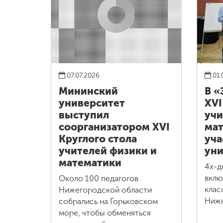
07.07.2026
01.
Мининский
В «
университет
XVI
выступил
учи
соорганизатором XVI
мат
Круглого стола
уча
учителей физики и
уни
математики
4х-д
вклю
Около 100 педагогов
клас
Нижегородской области
Нижн
собрались на Горьковском
море, чтобы обменяться