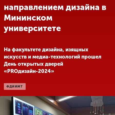
Обучение
направлением дизайна в
Мининском
Наука
университете
Международная
деятельность
На факультете дизайна, изящных
искусств и медиа-технологий прошел
Другие виды
День открытых дверей
деятельности
«PROдизайн-2024»
Студенческая жизнь
ФДИИМТ
Сведения об
образовательной
организации