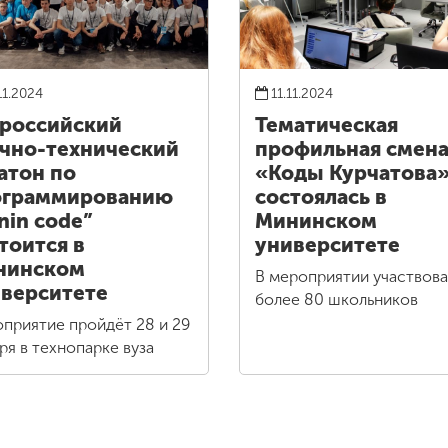
11.2024
11.11.2024
российский
Тематическая
чно-технический
профильная смен
атон по
«Коды Курчатова
ограммированию
состоялась в
nin code”
Мининском
тоится в
университете
нинском
В мероприятии участвов
верситете
более 80 школьников
приятие пройдёт 28 и 29
ря в технопарке вуза