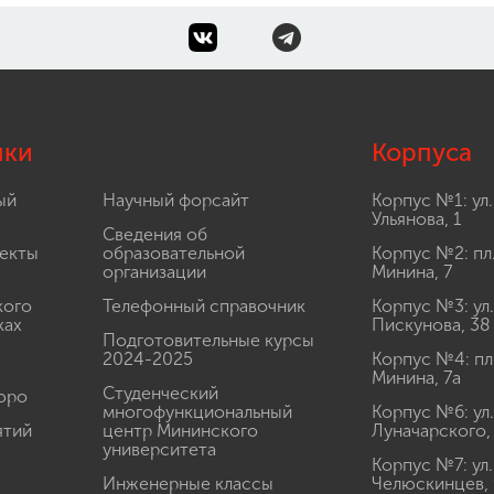
лки
Корпуса
ый
Научный форсайт
Корпус №1: ул.
Ульянова, 1
Сведения об
екты
образовательной
Корпус №2: пл
организации
Минина, 7
кого
Телефонный справочник
Корпус №3: ул.
ках
Пискунова, 38
Подготовительные курсы
2024-2025
Корпус №4: пл
Минина, 7а
Студенческий
юро
многофункциональный
Корпус №6: ул.
ятий
центр Мининского
Луначарского,
университета
Корпус №7: ул.
Инженерные классы
Челюскинцев, 