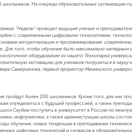
00 школьников. На очереди образовательные организации г
рамках “Недели” проводят ведущие ученые и преподавател
рбии с современными цифровыми технологиями, технолог
основами алгоритмизации и программирования, современн
. Для того, чтобы обучение было максимально наглядным и
хнологичное оборудование из нашего Технопарка универса
лнительную мотивацию для учеников погрузиться в науку 
львира Самерханова, первый проректор Мининского универс
ние пройдут более 200 школьников. Кроме того, для них п
икам определиться с будущей профессией, а также препода
школ Сербии поступить в университет в России по межпра
изики, информатики, а также администрации школы состоял
ды обучения, новые тенденции в преподавании техническ
енных цифровых технологий и сервисов в образовательной