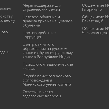
Меры поддержки для
Общежитие № 1
вления
студенческих семей
Гагарина, 6
ройству
Целевое обучение и
Общежитие № 2
иальному
правила приема на целевое
Бекетова, 6
обучение
Общежитие № 3
ного
Противодействие
Челюскинцев, 
коррупции
Центр открытого
образования на русском
еда +
языке и обучения русскому
языку в Республике Индия
Психолого-педагогические
классы
Служба психологического
сопровождения
Мининского университета
Ответы на часто
задаваемые вопросы