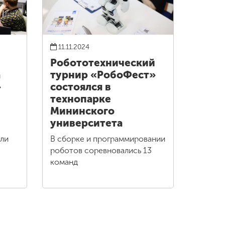
11.11.2024
Робототехнический
а
турнир «РобоФест»
»
состоялся в
технопарке
Мининского
университета
али
В сборке и программировании
роботов соревновались 13
команд