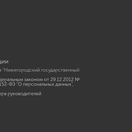
u
ции
я "Нижегородский государственный
еральным законом от 29.12.2012 №
152-ФЗ "О персональных данных"
,
ера руководителей