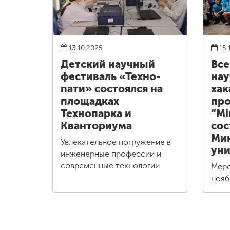
13.10.2025
15.
Детский научный
Все
фестиваль «Техно-
нау
пати» состоялся на
хак
площадках
пр
Технопарка и
“Mi
Кванториума
сос
Ми
Увлекательное погружение в
уни
инженерные профессии и
современные технологии
Меро
нояб