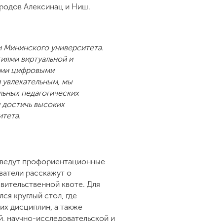
ородов Алексинац и Ниш.
и Мининского университета.
иями виртуальной и
ыми цифровыми
 увлекательным, мы
льных педагогических
и достичь высоких
итета.
роведут профориентационные
ватели расскажут о
вительственной квоте. Для
ся круглый стол, где
их дисциплин, а также
, научно-исследовательской и