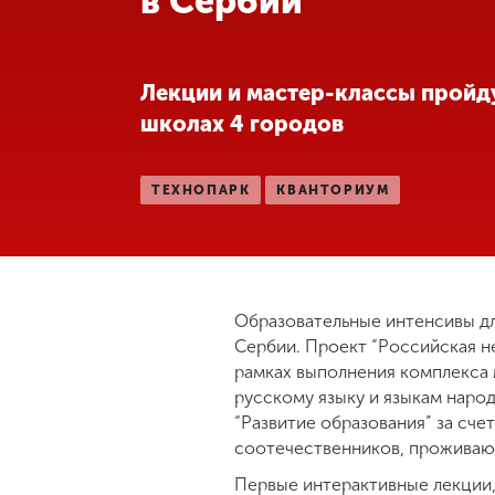
в Сербии
Международная
деятельность
Лекции и мастер-классы пройду
школах 4 городов
Другие виды
деятельности
ТЕХНОПАРК
КВАНТОРИУМ
Студенческая
жизнь
Сведения об
Образовательные интенсивы дл
образовательной
Сербии. Проект “Российская н
организации
рамках выполнения комплекса
русскому языку и языкам нар
“Развитие образования” за сче
Приемная
соотечественников, проживаю
комиссия
+7 (831) 262-26-20
Первые интерактивные лекции,