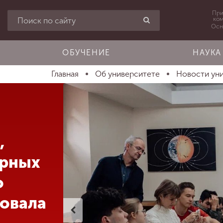
При
ко
Осн
ОБУЧЕНИЕ
НАУКА
Главная
Об университете
Новости ун
,
ерных
о
товала