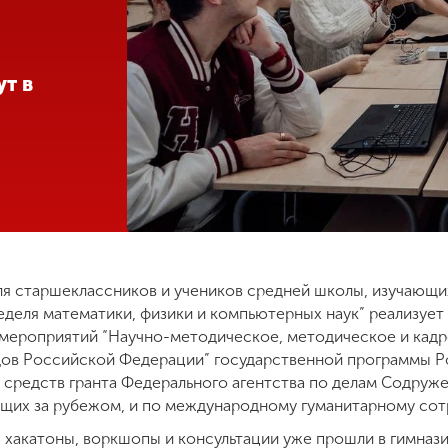
т в
я старшеклассников и учеников средней школы, изучающих
еделя математики, физики и компьютерных наук” реализует
 мероприятий “Научно-методическое, методическое и кад
одов Российской Федерации” государственной программы 
т средств гранта Федерального агентства по делам Содруж
щих за рубежом, и по международному гуманитарному сот
 хакатоны, воркшопы и консультации уже прошли в гимнази