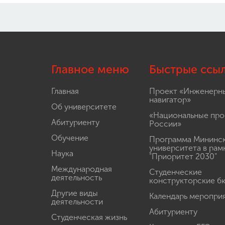
Главное меню
Быстрые ссы
Главная
Проект «Инженерн
навигатор»
Об университете
«Национальные про
Абитуриенту
России»
Обучение
Программа Мининс
университета в рам
Наука
"Приоритет 2030"
Международная
Студенческие
деятельность
конструкторские б
Другие виды
Календарь меропри
деятельности
Абитуриенту
Студенческая жизнь