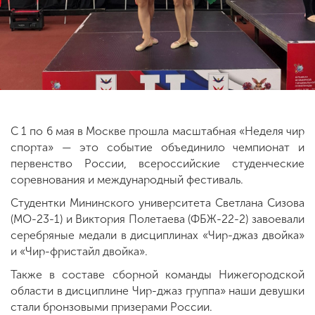
ENG
SPN
CHI
Приемная
комиссия
С 1 по 6 мая в Москве прошла масштабная «Неделя чир
+7 (831) 262-26-20
спорта» — это событие объединило чемпионат и
первенство России, всероссийские студенческие
соревнования и международный фестиваль.
Студентки Мининского университета Светлана Сизова
(МО-23-1) и Виктория Полетаева (ФБЖ-22-2) завоевали
серебряные медали в дисциплинах «Чир-джаз двойка»
и «Чир-фристайл двойка».
Также в составе сборной команды Нижегородской
области в дисциплине Чир-джаз группа» наши девушки
стали бронзовыми призерами России.