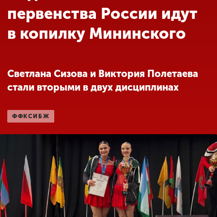
Обучение
первенства России идут
в копилку Мининского
Наука
Международная
Светлана Сизова и Виктория Полетаева
деятельность
стали вторыми в двух дисциплинах
Другие виды
ФФКСИБЖ
деятельности
Студенческая жизнь
Сведения об
образовательной
организации