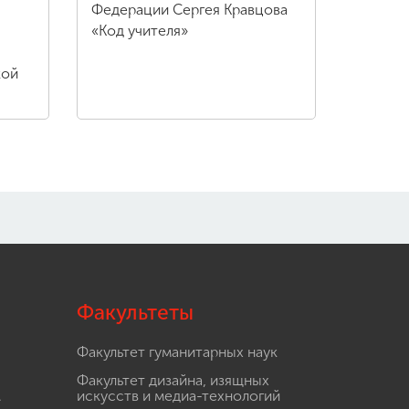
Федерации Сергея Кравцова
«Код учителя»
кой
Факультеты
Факультет гуманитарных наук
Факультет дизайна, изящных
.
искусств и медиа-технологий