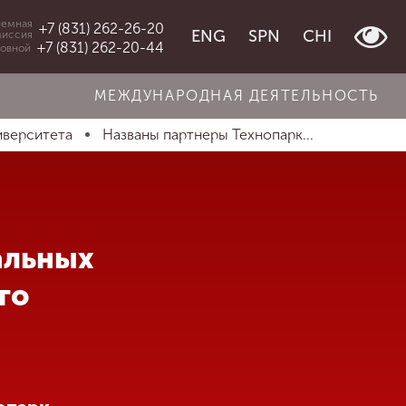
емная
+7 (831) 262-26-20
ENG
SPN
CHI
миссия
+7 (831) 262-20-44
овной
МЕЖДУНАРОДНАЯ ДЕЯТЕЛЬНОСТЬ
иверситета
Названы партнеры Технопарк...
альных
го