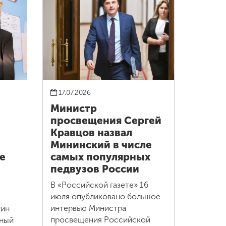
17.07.2026
Министр
просвещения Сергей
Кравцов назвал
Мининский в числе
е
самых популярных
педвузов России
В «Российской газете» 16
июля опубликовано большое
интервью Министра
тин
просвещения Российской
нный