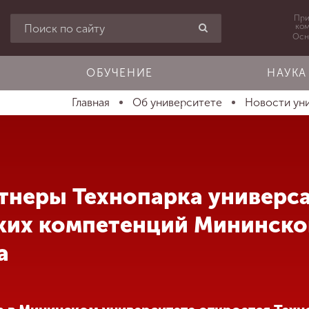
При
ко
Осн
ОБУЧЕНИЕ
НАУКА
Главная
Об университете
Новости ун
тнеры Технопарка универс
ких компетенций Мининско
а