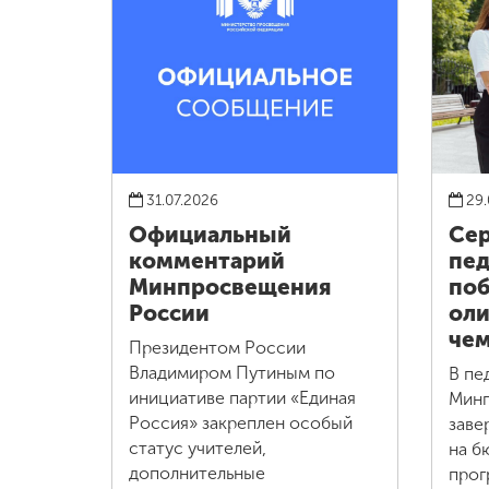
31.07.2026
29.
Официальный
Сер
комментарий
пед
Минпросвещения
поб
России
оли
че
Президентом России
Владимиром Путиным по
В пе
инициативе партии «Единая
Минп
Россия» закреплен особый
заве
статус учителей,
на б
дополнительные
прог