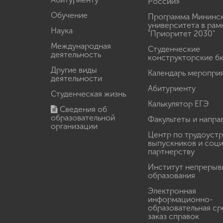
России»
Обучение
Программа Мининс
университета в рам
Наука
"Приоритет 2030"
Международная
Студенческие
деятельность
конструкторские б
Другие виды
Календарь меропри
деятельности
Абитуриенту
Студенческая жизнь
Калькулятор ЕГЭ
Сведения об
образовательной
Факультеты и напра
организации
Центр по трудоуст
выпускников и соц
партнерству
Институт непрерыв
образования
Электронная
информационно-
образовательная ср
заказ справок