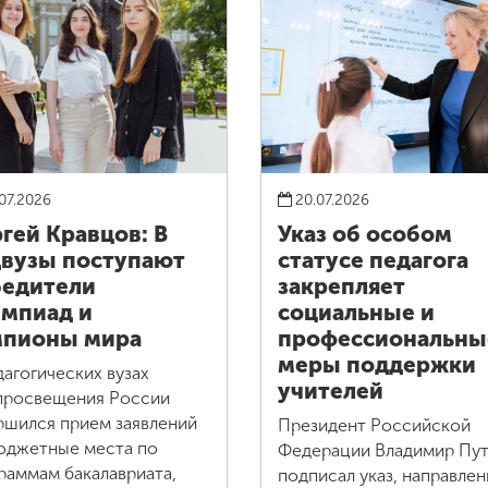
07.2026
20.07.2026
гей Кравцов: В
Указ об особом
вузы поступают
статусе педагога
едители
закрепляет
мпиад и
социальные и
мпионы мира
профессиональны
меры поддержки
дагогических вузах
учителей
росвещения России
ршился прием заявлений
Президент Российской
юджетные места по
Федерации Владимир Пу
раммам бакалавриата,
подписал указ, направле