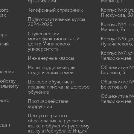
организации
Минина, 7
кого
Телефонный справочник
Корпус №3: ул.
ках
Пискунова, 38
Подготовительные курсы
2024-2025
Корпус №4: пл
Минина, 7а
Студенческий
юро
многофункциональный
Корпус №6: ул.
ятий
центр Мининского
Луначарского,
университета
Корпус №7: ул.
Инженерные классы
Челюскинцев, 
Меры поддержки для
Общежитие № 1
вления
студенческих семей
Гагарина, 6
ройству
Целевое обучение и
Общежитие № 2
иальному
правила приема на целевое
Бекетова, 6
обучение
Общежитие № 3
ного
Противодействие
Челюскинцев, 
коррупции
Центр открытого
образования на русском
еда +
языке и обучения русскому
языку в Республике Индия