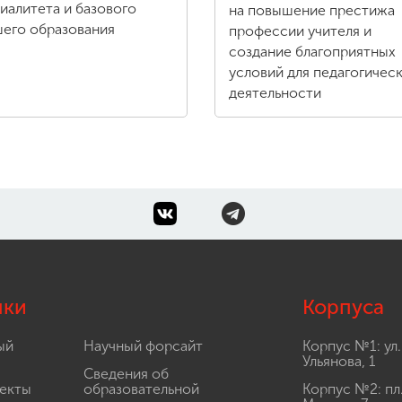
иалитета и базового
на повышение престижа
его образования
профессии учителя и
создание благоприятных
условий для педагогичес
деятельности
лки
Корпуса
ый
Научный форсайт
Корпус №1: ул.
Ульянова, 1
Сведения об
екты
образовательной
Корпус №2: пл