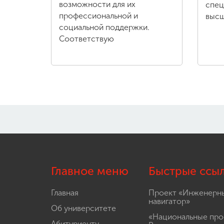
возможности для их
спец
профессиональной и
высш
социальной поддержки.
Соответствую
Главное меню
Быстрые ссы
Главная
Проект «Инженерн
навигатор»
Об университете
«Национальные про
Абитуриенту