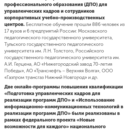
профессионального образования (ДПО) для
управленческих кадров и сотрудников
корпоративных учебно-производственных
ENG
SPN
CHI
центров.
Бесплатное обучение прошли 886 человек из
17 вузов и 6 предприятий России: Московского
педагогического государственного университета,
Тульского государственного педагогического
Приемная
университета им. Л.Н. Толстого, Российского
комиссия
государственного педагогического университета им.
+7 (831) 262-26-20
А.И. Герцена, АО «Нижегородский завод 70-летия
Победы», АО «Транснефть – Верхняя Волга», ООО
«Газпром трансгаз Нижний Новгород» и др.
Две онлайн-программы повышения квалификации
«Подготовка управленческих кадров для
реализации программ ДПО» и «Использование
информационно-коммуникационных технологий в
реализации программ ДПО» были реализованы в
рамках федерального проекта «Новые
возможности для каждого» национального