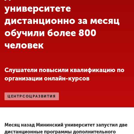
Обучение
университете
дистанционно за месяц
Наука
обучили более 800
человек
Международная
деятельность
Слушатели повысили квалификацию по
Другие виды
деятельности
организации онлайн-курсов
Студенческая жизнь
ЦЕНТРСОЦРАЗВИТИЯ
Сведения об
образовательной
Месяц назад Мининский университет запустил две
организации
дистанционные программы дополнительного