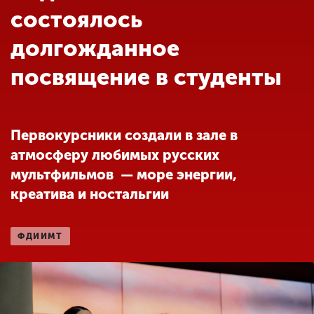
Обучение
состоялось
долгожданное
Наука
посвящение в студенты
Международная
деятельность
Первокурсники создали в зале в
атмосферу любимых русских
Другие виды
мультфильмов — море энергии,
деятельности
креатива и ностальгии
Студенческая жизнь
ФДИИМТ
Сведения об
образовательной
организации