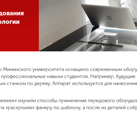
дования
ологии
о Мининского университета оснащено современным обору
 профессиональные навыки студентов. Например, будущие
м станком по дереву. Аппарат используется для нанесения
чеееек» изучили способы применения передового оборудов
а «раскроили» фанеру по шаблону, а после из деталей собр