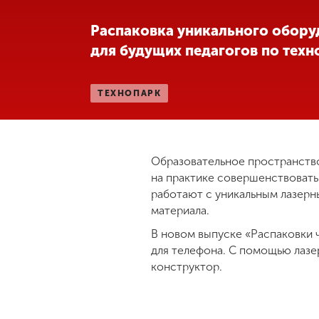
Международная
Распаковка уникального обору
деятельность
для будущих педагогов по техн
Другие виды
ТЕХНОПАРК
деятельности
Студенческая
жизнь
Образовательное пространств
на практике совершенствовать
работают с уникальным лазерны
Сведения об
материала.
образовательной
организации
В новом выпуске «Распаковки 
для телефона. С помощью лазер
конструктор.
Приемная
комиссия
+7 (831) 262-26-20