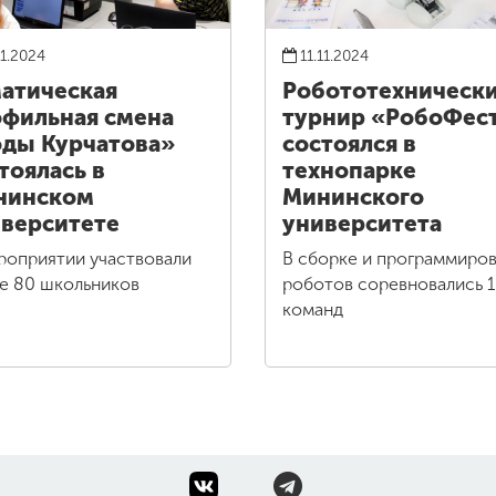
11.2024
11.11.2024
атическая
Робототехническ
фильная смена
турнир «РобоФес
ды Курчатова»
состоялся в
тоялась в
технопарке
нинском
Мининского
верситете
университета
роприятии участвовали
В сборке и программиро
е 80 школьников
роботов соревновались 
команд