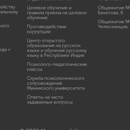
ройству
Целевое обучение и
Общежитие № 2
иальному
правила приема на целевое
Бекетова, 6
обучение
Общежитие № 3
ного
Противодействие
Челюскинцев, 
коррупции
Центр открытого
образования на русском
еда +
языке и обучения русскому
языку в Республике Индия
Психолого-педагогические
классы
Служба психологического
сопровождения
Мининского университета
Ответы на часто
задаваемые вопросы