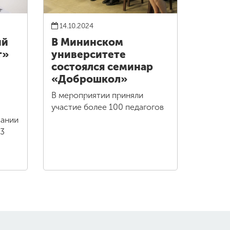
14.10.2024
ий
В Мининском
т»
университете
состоялся семинар
«Доброшкол»
В мероприятии приняли
участие более 100 педагогов
вании
13