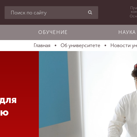
При
ко
Осн
ОБУЧЕНИЕ
НАУКА
Главная
Об университете
Новости у
 для
ью