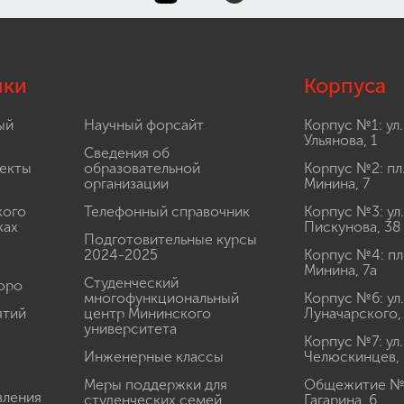
лки
Корпуса
ый
Научный форсайт
Корпус №1: ул.
Ульянова, 1
Сведения об
екты
образовательной
Корпус №2: пл
организации
Минина, 7
кого
Телефонный справочник
Корпус №3: ул.
ках
Пискунова, 38
Подготовительные курсы
2024-2025
Корпус №4: пл
Минина, 7а
Студенческий
юро
многофункциональный
Корпус №6: ул.
ятий
центр Мининского
Луначарского,
университета
Корпус №7: ул.
Инженерные классы
Челюскинцев, 
Меры поддержки для
Общежитие № 1
вления
студенческих семей
Гагарина, 6