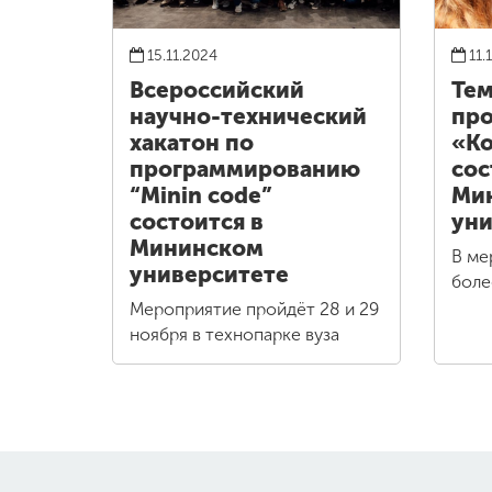
15.11.2024
11.
Всероссийский
Тем
научно-технический
про
хакатон по
«Ко
программированию
сос
“Minin code”
Ми
состоится в
уни
Мининском
В ме
университете
боле
Мероприятие пройдёт 28 и 29
ноября в технопарке вуза