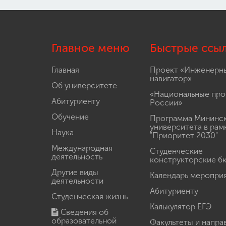
Главное меню
Быстрые ссы
Главная
Проект «Инженерн
навигатор»
Об университете
«Национальные про
Абитуриенту
России»
Обучение
Программа Мининс
университета в рам
Наука
"Приоритет 2030"
Международная
Студенческие
деятельность
конструкторские б
Другие виды
Календарь меропри
деятельности
Абитуриенту
Студенческая жизнь
Калькулятор ЕГЭ
Сведения об
образовательной
Факультеты и напра