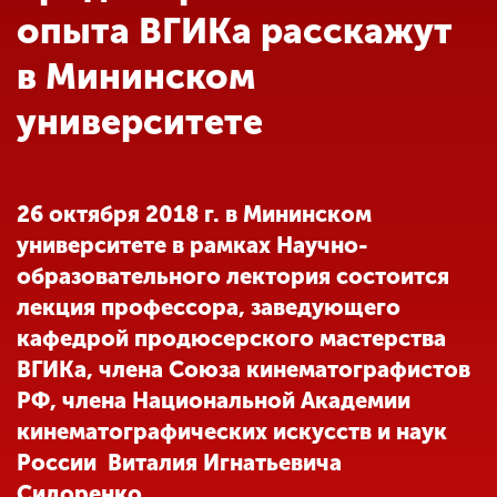
Обучение
опыта ВГИКа расскажут
в Мининском
Наука
университете
Международная
деятельность
26 октября 2018 г. в Мининском
университете в рамках Научно-
Другие виды
образовательного лектория состоится
деятельности
лекция профессора, заведующего
кафедрой продюсерского мастерства
Студенческая жизнь
ВГИКа, члена Союза кинематографистов
РФ, члена Национальной Академии
кинематографических искусств и наук
Сведения об
образовательной
России Виталия Игнатьевича
организации
Сидоренко.