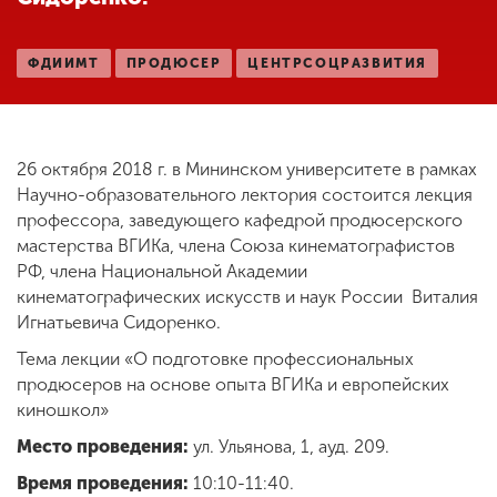
ФДИИМТ
ПРОДЮСЕР
ЦЕНТРСОЦРАЗВИТИЯ
ENG
SPN
CHI
26 октября 2018 г. в Мининском университете в рамках
Приемная
Научно-образовательного лектория состоится лекция
комиссия
профессора, заведующего кафедрой продюсерского
+7 (831) 262-26-20
мастерства ВГИКа, члена Союза кинематографистов
РФ, члена Национальной Академии
кинематографических искусств и наук России Виталия
Игнатьевича Сидоренко.
Тема лекции «О подготовке профессиональных
продюсеров на основе опыта ВГИКа и европейских
киношкол»
Место проведения:
ул. Ульянова, 1, ауд. 209.
Время проведения:
10:10-11:40.