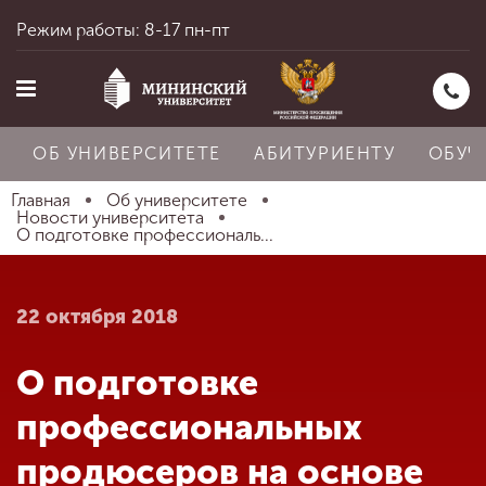
Режим работы: 8-17 пн-пт
ОБ УНИВЕРСИТЕТЕ
АБИТУРИЕНТУ
ОБУЧ
Главная
Об университете
Новости университета
О подготовке профессиональ...
Главная
22 октября 2018
Об университете
О подготовке
Абитуриенту
профессиональных
продюсеров на основе