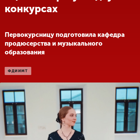
Обучение
конкурсах
Наука
Первокурсницу подготовила кафедра
продюсерства и музыкального
Международная
деятельность
образования
ФДИИМТ
Другие виды
деятельности
Студенческая жизнь
Сведения об
образовательной
организации