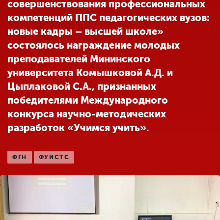
совершенствования профессиональных
компетенций ППС педагогических вузов:
новые кадры – высшей школе»
ENG
SPN
CHI
состоялось награждение молодых
преподавателей Мининского
университета Комышковой А.Д. и
Приемная
Цыплаковой С.А., признанных
комиссия
+7 (831) 262-26-20
победителями Международного
конкурса научно-методических
разработок «Учимся учить».
ФГН
ФУИСТС