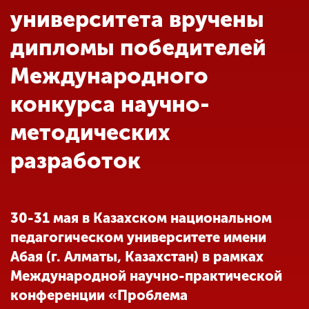
Обучение
университета вручены
дипломы победителей
Наука
Международного
конкурса научно-
Международная
деятельность
методических
разработок
Другие виды
деятельности
30-31 мая в Казахском национальном
Студенческая жизнь
педагогическом университете имени
Абая (г. Алматы, Казахстан) в рамках
Сведения об
Международной научно-практической
образовательной
конференции «Проблема
организации