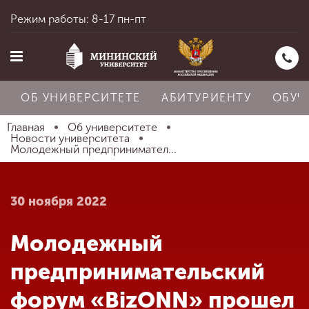
Режим работы: 8-17 пн-пт
ОБ УНИВЕРСИТЕТЕ
АБИТУРИЕНТУ
ОБУЧ
Главная
Об университете
Новости университета
Молодежный предпринимател...
Главная
30 ноября 2022
Об университете
Молодежный
Абитуриенту
предпринимательский
форум «BizONN» прошел