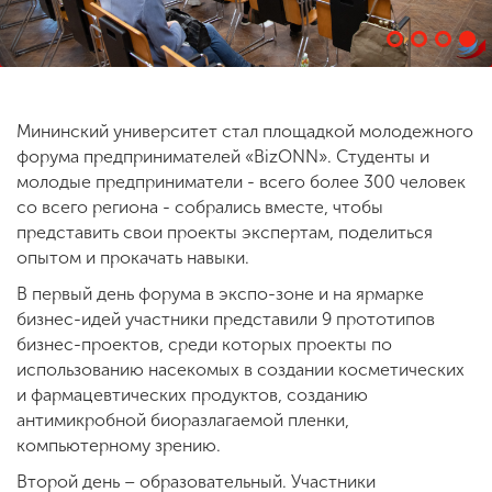
ENG
SPN
CHI
Мининский университет стал площадкой молодежного
форума предпринимателей «BizONN». Студенты и
Приемная
молодые предприниматели - всего более 300 человек
комиссия
со всего региона - собрались вместе, чтобы
+7 (831) 262-26-20
представить свои проекты экспертам, поделиться
опытом и прокачать навыки.
В первый день форума в экспо-зоне и на ярмарке
бизнес-идей участники представили 9 прототипов
бизнес-проектов, среди которых проекты по
использованию насекомых в создании косметических
и фармацевтических продуктов, созданию
антимикробной биоразлагаемой пленки,
компьютерному зрению.
Второй день – образовательный. Участники