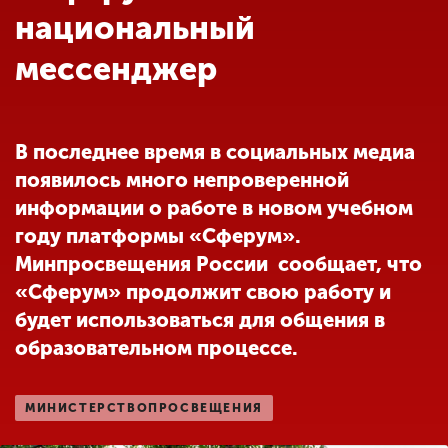
Обучение
национальный
мессенджер
Наука
Международная
В последнее время в социальных медиа
деятельность
появилось много непроверенной
информации о работе в новом учебном
Другие виды
году платформы «Сферум».
деятельности
Минпросвещения России сообщает, что
«Сферум» продолжит свою работу и
будет использоваться для общения в
Студенческая жизнь
образовательном процессе.
Сведения об
МИНИСТЕРСТВОПРОСВЕЩЕНИЯ
образовательной
организации