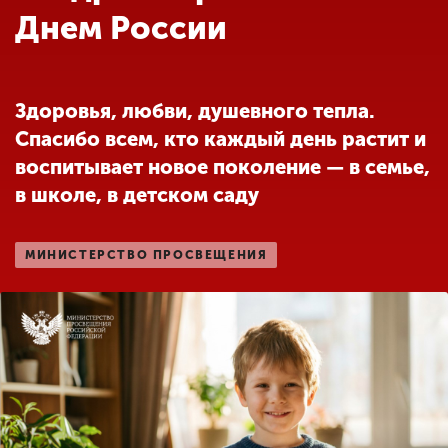
Обучение
Днем России
Наука
Здоровья, любви, душевного тепла.
Спасибо всем, кто каждый день растит и
Международная
деятельность
воспитывает новое поколение — в семье,
в школе, в детском саду
Другие виды
деятельности
МИНИСТЕРСТВО ПРОСВЕЩЕНИЯ
Студенческая жизнь
Сведения об
образовательной
организации