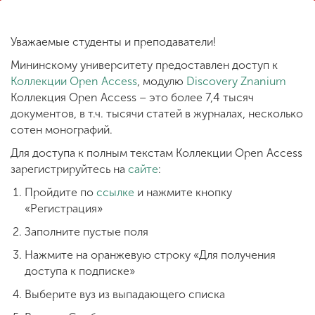
Уважаемые студенты и преподаватели!
ENG
SPN
CHI
Мининскому университету предоставлен доступ к
Коллекции Open Access
, модулю
Discovery Znanium
Коллекция Open Access – это более 7,4 тысяч
документов, в т.ч. тысячи статей в журналах, несколько
Приемная
комиссия
сотен монографий.
+7 (831) 262-26-20
Для доступа к полным текстам Коллекции Open Access
зарегистрируйтесь на
сайте
:
Пройдите по
ссылке
и нажмите кнопку
«Регистрация»
Заполните пустые поля
Нажмите на оранжевую строку «Для получения
доступа к подписке»
Выберите вуз из выпадающего списка